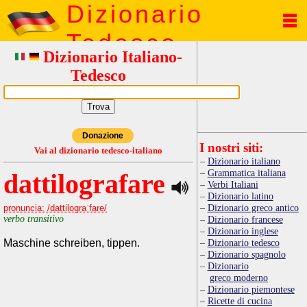
Dizionario
Tedesco
Dizionario Italiano-
Tedesco
Donazione
I nostri siti:
Vai al dizionario tedesco-italiano
Dizionario italiano
Grammatica italiana
dattilografare
Verbi Italiani
Dizionario latino
Dizionario greco antico
pronuncia: /dattilograˈfare/
verbo transitivo
Dizionario francese
Dizionario inglese
Maschine schreiben, tippen.
Dizionario tedesco
Dizionario spagnolo
Dizionario
greco moderno
Dizionario piemontese
Ricette di cucina