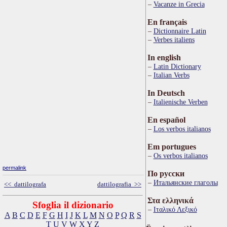
Vacanze in Grecia
En français
Dictionnaire Latin
Verbes italiens
In english
Latin Dictionary
Italian Verbs
In Deutsch
Italienische Verben
En español
Los verbos italianos
Em portugues
Os verbos italianos
permalink
По русски
Итальянские глаголы
<< dattilografa
dattilografia >>
Στα ελληνικά
Sfoglia il dizionario
Ιταλικό Λεξικό
A
B
C
D
E
F
G
H
I
J
K
L
M
N
O
P
Q
R
S
T
U
V
W
X
Y
Z