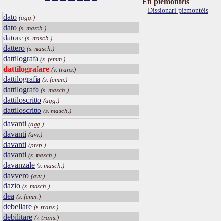
Ën piemontèis
Dissionari piemontèis
dato
(agg.)
dato
(s. masch.)
datore
(s. masch.)
dattero
(s. masch.)
dattilografa
(s. femm.)
dattilografare
(v. trans.)
dattilografia
(s. femm.)
dattilografo
(s. masch.)
dattiloscritto
(agg.)
dattiloscritto
(s. masch.)
davanti
(agg.)
davanti
(avv.)
davanti
(prep.)
davanti
(s. masch.)
davanzale
(s. masch.)
davvero
(avv.)
dazio
(s. masch.)
dea
(s. femm.)
debellare
(v. trans.)
debilitare
(v. trans.)