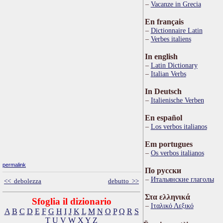
Vacanze in Grecia
En français
Dictionnaire Latin
Verbes italiens
In english
Latin Dictionary
Italian Verbs
In Deutsch
Italienische Verben
En español
Los verbos italianos
Em portugues
Os verbos italianos
permalink
По русски
Итальянские глаголы
<< debolezza
debutto >>
Στα ελληνικά
Sfoglia il dizionario
Ιταλικό Λεξικό
A
B
C
D
E
F
G
H
I
J
K
L
M
N
O
P
Q
R
S
T
U
V
W
X
Y
Z