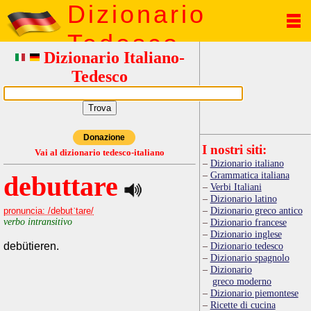
Dizionario
Tedesco
Dizionario Italiano-
Tedesco
Donazione
I nostri siti:
Vai al dizionario tedesco-italiano
Dizionario italiano
Grammatica italiana
debuttare
Verbi Italiani
Dizionario latino
Dizionario greco antico
pronuncia: /debutˈtare/
verbo intransitivo
Dizionario francese
Dizionario inglese
debütieren.
Dizionario tedesco
Dizionario spagnolo
Dizionario
greco moderno
Dizionario piemontese
Ricette di cucina