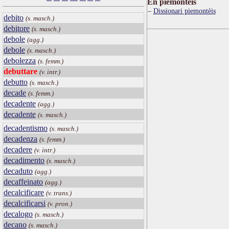
Ën piemontèis
Dissionari piemontèis
debito
(s. masch.)
debitore
(s. masch.)
debole
(agg.)
debole
(s. masch.)
debolezza
(s. femm.)
debuttare
(v. intr.)
debutto
(s. masch.)
decade
(s. femm.)
decadente
(agg.)
decadente
(s. masch.)
decadentismo
(s. masch.)
decadenza
(s. femm.)
decadere
(v. intr.)
decadimento
(s. masch.)
decaduto
(agg.)
decaffeinato
(agg.)
decalcificare
(v. trans.)
decalcificarsi
(v. pron.)
decalogo
(s. masch.)
decano
(s. masch.)