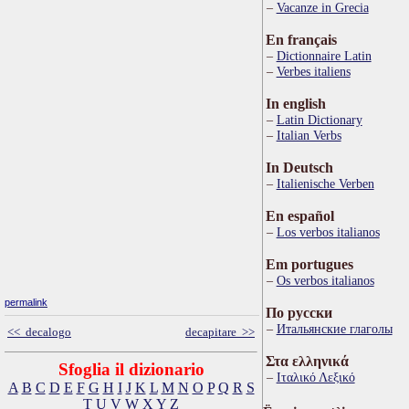
Vacanze in Grecia
En français
Dictionnaire Latin
Verbes italiens
In english
Latin Dictionary
Italian Verbs
In Deutsch
Italienische Verben
En español
Los verbos italianos
Em portugues
Os verbos italianos
permalink
По русски
Итальянские глаголы
<< decalogo
decapitare >>
Στα ελληνικά
Sfoglia il dizionario
Ιταλικό Λεξικό
A
B
C
D
E
F
G
H
I
J
K
L
M
N
O
P
Q
R
S
T
U
V
W
X
Y
Z