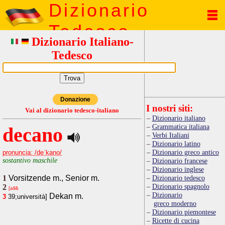
Dizionario
Tedesco
Dizionario Italiano-
Tedesco
Donazione
I nostri siti:
Vai al dizionario tedesco-italiano
Dizionario italiano
Grammatica italiana
decano
Verbi Italiani
Dizionario latino
Dizionario greco antico
pronuncia: /deˈkano/
sostantivo maschile
Dizionario francese
Dizionario inglese
1
Vorsitzende m., Senior m.
Dizionario tedesco
Dizionario spagnolo
2
[all&
Dizionario
Dekan m.
3
39;università]
greco moderno
Dizionario piemontese
Ricette di cucina