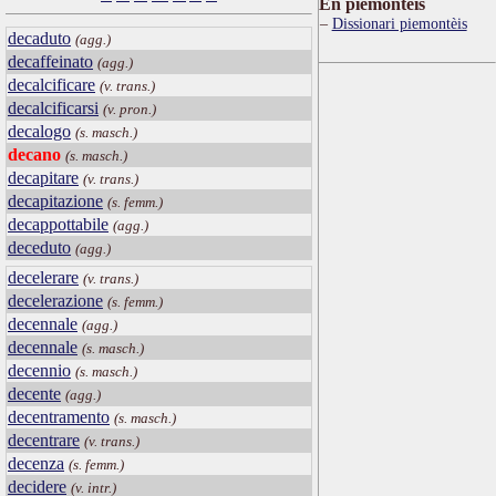
Ën piemontèis
Dissionari piemontèis
decaduto
(agg.)
decaffeinato
(agg.)
decalcificare
(v. trans.)
decalcificarsi
(v. pron.)
decalogo
(s. masch.)
decano
(s. masch.)
decapitare
(v. trans.)
decapitazione
(s. femm.)
decappottabile
(agg.)
deceduto
(agg.)
decelerare
(v. trans.)
decelerazione
(s. femm.)
decennale
(agg.)
decennale
(s. masch.)
decennio
(s. masch.)
decente
(agg.)
decentramento
(s. masch.)
decentrare
(v. trans.)
decenza
(s. femm.)
decidere
(v. intr.)