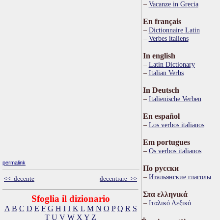
Vacanze in Grecia
En français
Dictionnaire Latin
Verbes italiens
In english
Latin Dictionary
Italian Verbs
In Deutsch
Italienische Verben
En español
Los verbos italianos
Em portugues
Os verbos italianos
permalink
По русски
Итальянские глаголы
<< decente
decentrare >>
Στα ελληνικά
Sfoglia il dizionario
Ιταλικό Λεξικό
A
B
C
D
E
F
G
H
I
J
K
L
M
N
O
P
Q
R
S
T
U
V
W
X
Y
Z