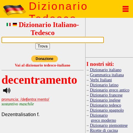
Dizionario
Tedesco
Dizionario Italiano-
Tedesco
Donazione
I nostri siti:
Vai al dizionario tedesco-italiano
Dizionario italiano
Grammatica italiana
decentramento
Verbi Italiani
Dizionario latino
Dizionario greco antico
Dizionario francese
pronuncia: /deʧentraˈmento/
Dizionario inglese
sostantivo maschile
Dizionario tedesco
Dizionario spagnolo
Dezentralisation f.
Dizionario
greco moderno
Dizionario piemontese
Ricette di cucina