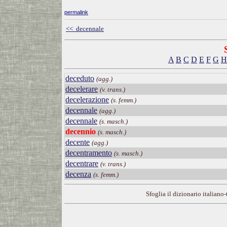
permalink
<< decennale
A
B
C
D
E
F
G
H
deceduto
(agg.)
decelerare
(v. trans.)
decelerazione
(s. femm.)
decennale
(agg.)
decennale
(s. masch.)
decennio
(s. masch.)
decente
(agg.)
decentramento
(s. masch.)
decentrare
(v. trans.)
decenza
(s. femm.)
Sfoglia il dizionario italiano-