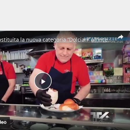
Messina. Costituita la nuova categoria “Dolciari” all’interno di Confartigianato
Play
Video