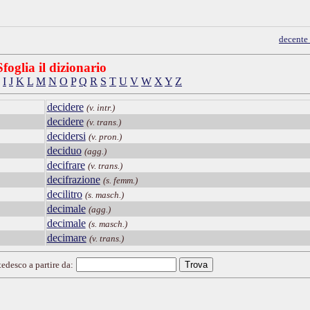
decente
Sfoglia il dizionario
I
J
K
L
M
N
O
P
Q
R
S
T
U
V
W
X
Y
Z
decidere
(v. intr.)
decidere
(v. trans.)
decidersi
(v. pron.)
deciduo
(agg.)
decifrare
(v. trans.)
decifrazione
(s. femm.)
decilitro
(s. masch.)
decimale
(agg.)
decimale
(s. masch.)
decimare
(v. trans.)
tedesco a partire da: