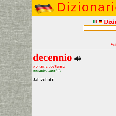
Dizionar
Dizi
Vai
decennio
pronuncia: /deˈʧɛnnjo/
sostantivo maschile
Jahrzehnt n.