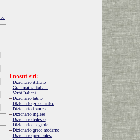
 >>
I nostri siti:
Dizionario italiano
Grammatica italiana
Verbi Italiani
Dizionario latino
Dizionario greco antico
Dizionario francese
Dizionario inglese
Dizionario tedesco
Dizionario spagnolo
Dizionario greco moderno
Dizionario piemontese