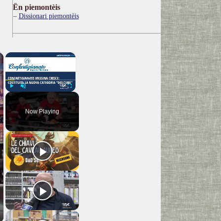
Ën piemontèis
Dissionari piemontèis
×
×
Play
Unmute
Fullscreen
Now Playing