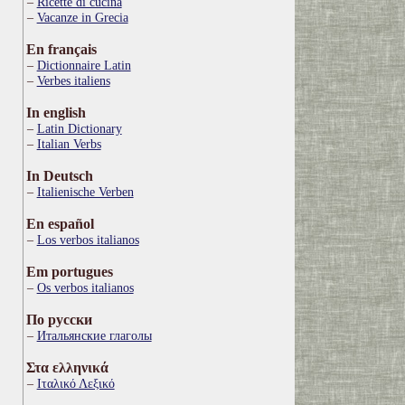
Ricette di cucina
Vacanze in Grecia
En français
Dictionnaire Latin
Verbes italiens
In english
Latin Dictionary
Italian Verbs
In Deutsch
Italienische Verben
En español
Los verbos italianos
Em portugues
Os verbos italianos
По русски
Итальянские глаголы
Στα ελληνικά
Ιταλικό Λεξικό