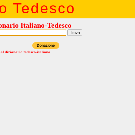
io Tedesco
onario Italiano-Tedesco
Donazione
 al dizionario tedesco-italiano