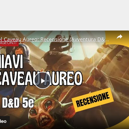
Le Chiavi del Caveau Aureo: Recensione (Avventura D&D 5e)
Play
Video