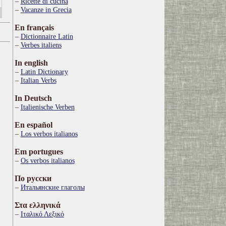
Ricette di cucina
Vacanze in Grecia
En français
Dictionnaire Latin
Verbes italiens
In english
Latin Dictionary
Italian Verbs
In Deutsch
Italienische Verben
En español
Los verbos italianos
Em portugues
Os verbos italianos
По русски
Итальянские глаголы
Στα ελληνικά
Ιταλικό Λεξικό