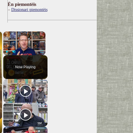
Ën piemontèis
Dissionari piemontèis
×
×
Play
Unmute
Fullscreen
Now Playing