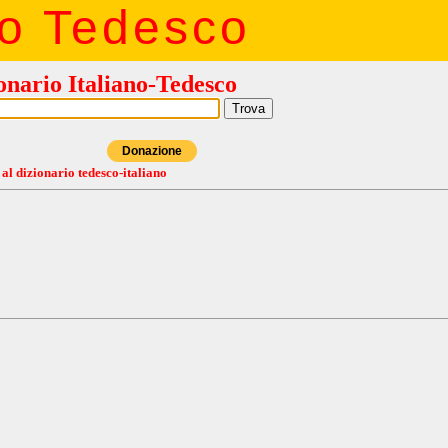
io Tedesco
onario Italiano-Tedesco
Donazione
 al dizionario tedesco-italiano