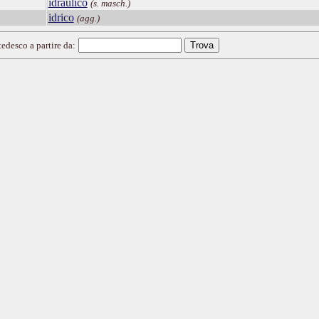
idraulico
(s. masch.)
idrico
(agg.)
tedesco a partire da: