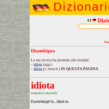
Dizionar
Dizi
Vai
Disambigua
La tua ricerca ha prodotto più risultati:
idiota
(
agg.
)
idiota
(
s. masch.
)
IN QUESTA PAGINA
idiota
sostantivo maschile
Dummkopf m., Idiot m.