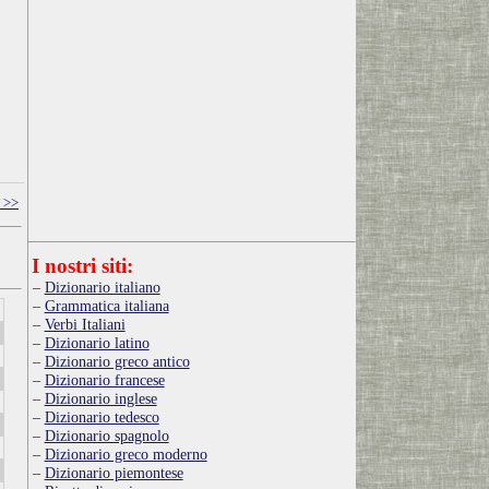
 >>
I nostri siti:
Dizionario italiano
Grammatica italiana
Verbi Italiani
Dizionario latino
Dizionario greco antico
Dizionario francese
Dizionario inglese
Dizionario tedesco
Dizionario spagnolo
Dizionario greco moderno
Dizionario piemontese