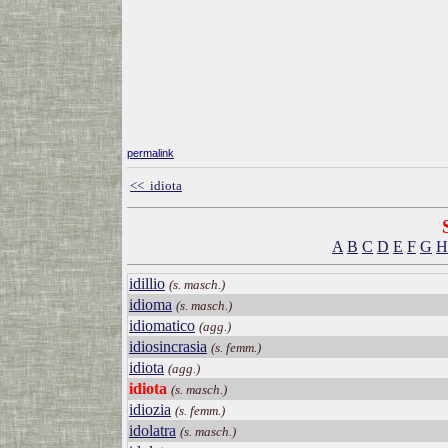
permalink
<< idiota
A
B
C
D
E
F
G
H
idillio
(s. masch.)
idioma
(s. masch.)
idiomatico
(agg.)
idiosincrasia
(s. femm.)
idiota
(agg.)
idiota
(s. masch.)
idiozia
(s. femm.)
idolatra
(s. masch.)