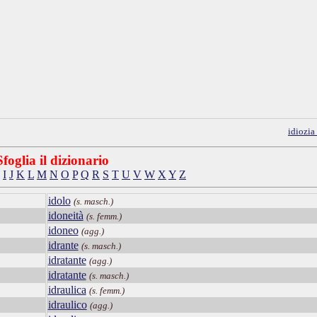
idiozia
Sfoglia il dizionario
I
J
K
L
M
N
O
P
Q
R
S
T
U
V
W
X
Y
Z
idolo
(s. masch.)
idoneità
(s. femm.)
idoneo
(agg.)
idrante
(s. masch.)
idratante
(agg.)
idratante
(s. masch.)
idraulica
(s. femm.)
idraulico
(agg.)