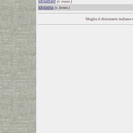
idolatrare
(v. trans.)
idolatria
(s. femm.)
Sfoglia il dizionario italiano-