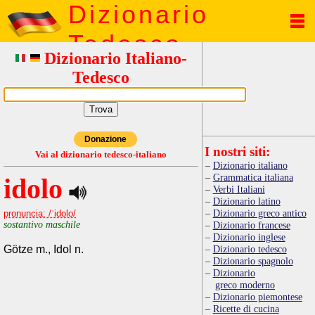
Dizionario
Tedesco
Dizionario Italiano-
Tedesco
Donazione
I nostri siti:
Vai al dizionario tedesco-italiano
Dizionario italiano
Grammatica italiana
idolo
Verbi Italiani
Dizionario latino
Dizionario greco antico
pronuncia: /ˈidolo/
sostantivo maschile
Dizionario francese
Dizionario inglese
Götze m., Idol n.
Dizionario tedesco
Dizionario spagnolo
Dizionario
greco moderno
Dizionario piemontese
Ricette di cucina