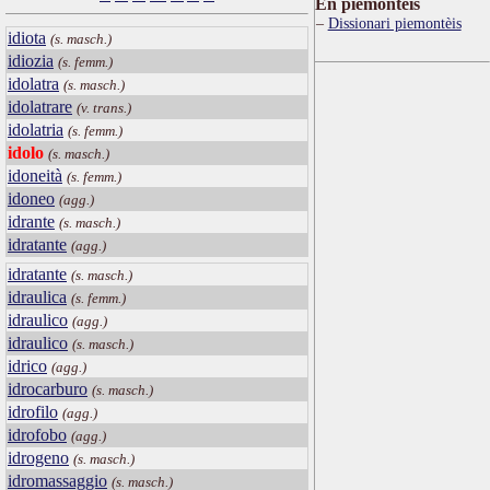
Ën piemontèis
Dissionari piemontèis
idiota
(s. masch.)
idiozia
(s. femm.)
idolatra
(s. masch.)
idolatrare
(v. trans.)
idolatria
(s. femm.)
idolo
(s. masch.)
idoneità
(s. femm.)
idoneo
(agg.)
idrante
(s. masch.)
idratante
(agg.)
idratante
(s. masch.)
idraulica
(s. femm.)
idraulico
(agg.)
idraulico
(s. masch.)
idrico
(agg.)
idrocarburo
(s. masch.)
idrofilo
(agg.)
idrofobo
(agg.)
idrogeno
(s. masch.)
idromassaggio
(s. masch.)