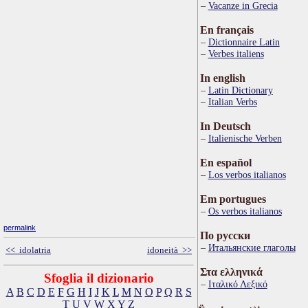
Vacanze in Grecia
En français
Dictionnaire Latin
Verbes italiens
In english
Latin Dictionary
Italian Verbs
In Deutsch
Italienische Verben
En español
Los verbos italianos
Em portugues
Os verbos italianos
permalink
По русски
Итальянские глаголы
<< idolatria
idoneità >>
Στα ελληνικά
Sfoglia il dizionario
Ιταλικό Λεξικό
A
B
C
D
E
F
G
H
I
J
K
L
M
N
O
P
Q
R
S
T
U
V
W
X
Y
Z