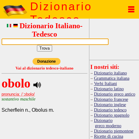
Dizionario
Tedesco
Dizionario Italiano-
Tedesco
Donazione
I nostri siti:
Vai al dizionario tedesco-italiano
Dizionario italiano
Grammatica italiana
obolo
Verbi Italiani
Dizionario latino
Dizionario greco antico
pronuncia: /ˈɔbolo/
sostantivo maschile
Dizionario francese
Dizionario inglese
Scherflein n., Obolus m.
Dizionario tedesco
Dizionario spagnolo
Dizionario
greco moderno
Dizionario piemontese
Ricette di cucina