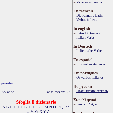
Vacanze in Grecia
En français
Dictionnaire Latin
Verbes italiens
In english
Latin Dictionary
Italian Verbs
In Deutsch
Italienische Verben
En español
Los verbos italianos
Em portugues
Os verbos italianos
permalink
По русски
Итальянские глаголы
<< oboe
obsolescenza >>
Στα ελληνικά
Sfoglia il dizionario
Ιταλικό Λεξικό
A
B
C
D
E
F
G
H
I
J
K
L
M
N
O
P
Q
R
S
T
U
V
W
X
Y
Z