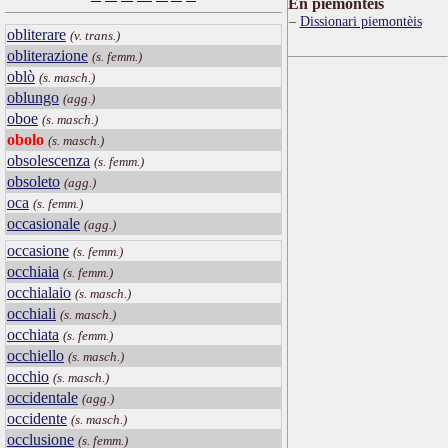
Ën piemontèis
Dissionari piemontèis
obliterare
(v. trans.)
obliterazione
(s. femm.)
oblò
(s. masch.)
oblungo
(agg.)
oboe
(s. masch.)
obolo
(s. masch.)
obsolescenza
(s. femm.)
obsoleto
(agg.)
oca
(s. femm.)
occasionale
(agg.)
occasione
(s. femm.)
occhiaia
(s. femm.)
occhialaio
(s. masch.)
occhiali
(s. masch.)
occhiata
(s. femm.)
occhiello
(s. masch.)
occhio
(s. masch.)
occidentale
(agg.)
occidente
(s. masch.)
occlusione
(s. femm.)