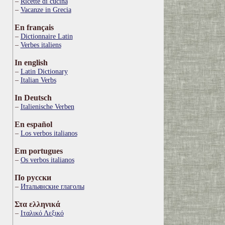
Ricette di cucina
Vacanze in Grecia
En français
Dictionnaire Latin
Verbes italiens
In english
Latin Dictionary
Italian Verbs
In Deutsch
Italienische Verben
En español
Los verbos italianos
Em portugues
Os verbos italianos
По русски
Итальянские глаголы
Στα ελληνικά
Ιταλικό Λεξικό