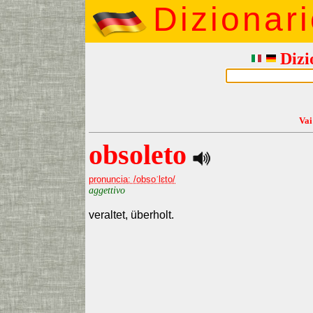
Dizionar
Dizi
Vai
obsoleto
pronuncia: /obsoˈlɛto/
aggettivo
veraltet, überholt.