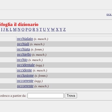
oca
Sfoglia il dizionario
I
J
K
L
M
N
O
P
Q
R
S
T
U
V
W
X
Y
Z
occhialaio
(s. masch.)
occhiali
(s. masch.)
occhiata
(s. femm.)
occhiello
(s. masch.)
occhio
(s. masch.)
occidentale
(agg.)
occidente
(s. masch.)
occlusione
(s. femm.)
occorrente
(agg.)
occorrente
(s. masch.)
tedesco a partire da: