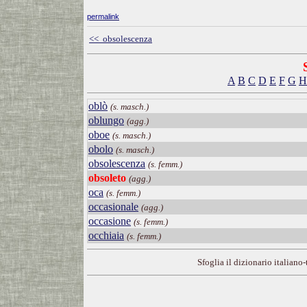
permalink
<< obsolescenza
A
B
C
D
E
F
G
H
oblò
(s. masch.)
oblungo
(agg.)
oboe
(s. masch.)
obolo
(s. masch.)
obsolescenza
(s. femm.)
obsoleto
(agg.)
oca
(s. femm.)
occasionale
(agg.)
occasione
(s. femm.)
occhiaia
(s. femm.)
Sfoglia il dizionario italiano-