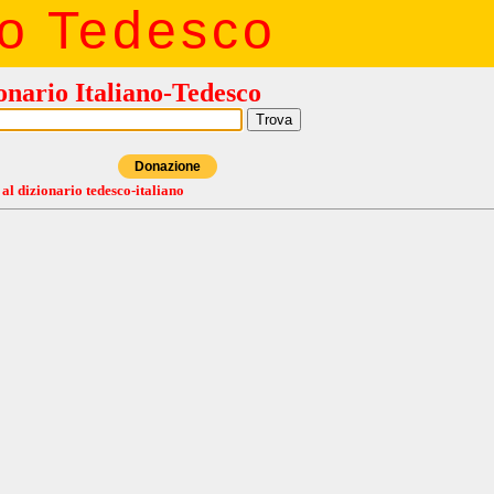
io Tedesco
onario Italiano-Tedesco
Donazione
 al dizionario tedesco-italiano