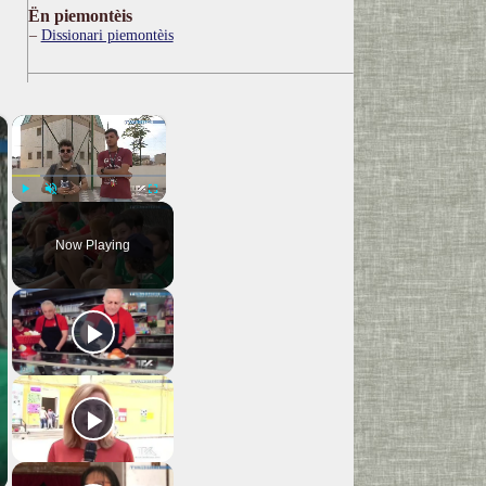
Ën piemontèis
Dissionari piemontèis
×
×
Play
Unmute
Fullscreen
Now Playing