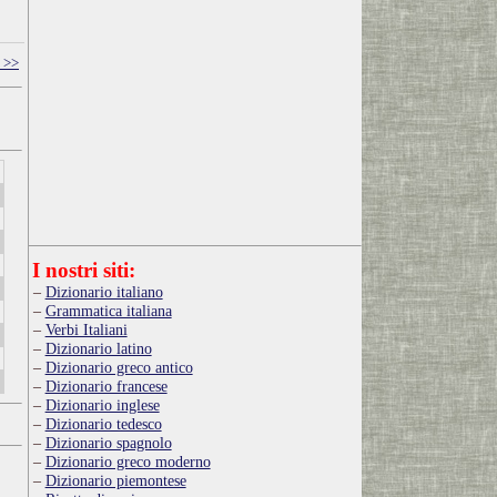
 >>
I nostri siti:
Dizionario italiano
Grammatica italiana
Verbi Italiani
Dizionario latino
Dizionario greco antico
Dizionario francese
Dizionario inglese
Dizionario tedesco
Dizionario spagnolo
Dizionario greco moderno
Dizionario piemontese