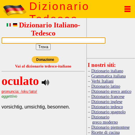
Dizionario
Tedesco
Dizionario Italiano-
Tedesco
Donazione
I nostri siti:
Vai al dizionario tedesco-italiano
Dizionario italiano
Grammatica italiana
oculato
Verbi Italiani
Dizionario latino
Dizionario greco antico
pronuncia: /okuˈlato/
aggettivo
Dizionario francese
Dizionario inglese
vorsichtig, umsichtig, besonnen.
Dizionario tedesco
Dizionario spagnolo
Dizionario
greco moderno
Dizionario piemontese
Ricette di cucina