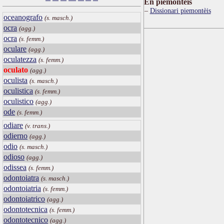
Ën piemontèis
Dissionari piemontèis
oceanografo
(s. masch.)
ocra
(agg.)
ocra
(s. femm.)
oculare
(agg.)
oculatezza
(s. femm.)
oculato
(agg.)
oculista
(s. masch.)
oculistica
(s. femm.)
oculistico
(agg.)
ode
(s. femm.)
odiare
(v. trans.)
odierno
(agg.)
odio
(s. masch.)
odioso
(agg.)
odissea
(s. femm.)
odontoiatra
(s. masch.)
odontoiatria
(s. femm.)
odontoiatrico
(agg.)
odontotecnica
(s. femm.)
odontotecnico
(agg.)