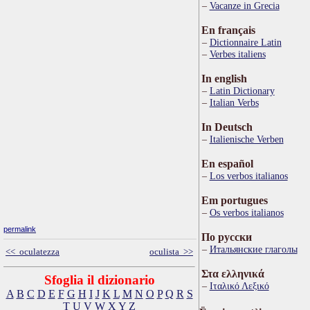
Vacanze in Grecia
En français
Dictionnaire Latin
Verbes italiens
In english
Latin Dictionary
Italian Verbs
In Deutsch
Italienische Verben
En español
Los verbos italianos
Em portugues
Os verbos italianos
permalink
По русски
Итальянские глаголы
<< oculatezza
oculista >>
Στα ελληνικά
Sfoglia il dizionario
Ιταλικό Λεξικό
A
B
C
D
E
F
G
H
I
J
K
L
M
N
O
P
Q
R
S
T
U
V
W
X
Y
Z