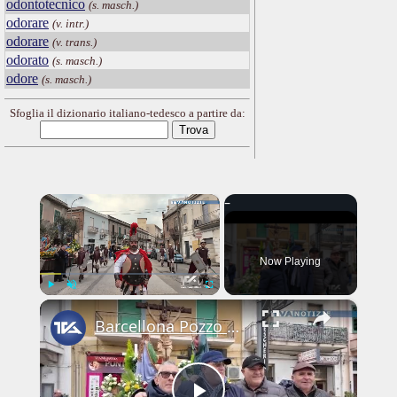
odontotecnico
(s. masch.)
odorare
(v. intr.)
odorare
(v. trans.)
odorato
(s. masch.)
odore
(s. masch.)
Sfoglia il dizionario italiano-tedesco a partire da:
×
Now Playing
×
Play
Unmute
Fullscreen
Barcellona Pozzo di Gotto. Niente Varette: una scelta tra fede e tutela