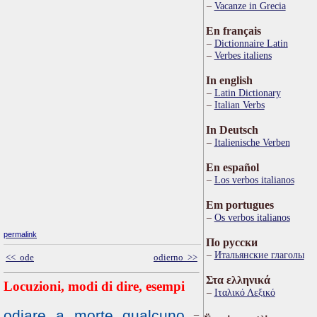
Vacanze in Grecia
En français
Dictionnaire Latin
Verbes italiens
In english
Latin Dictionary
Italian Verbs
In Deutsch
Italienische Verben
En español
Los verbos italianos
Em portugues
Os verbos italianos
permalink
По русски
Итальянские глаголы
<< ode
odierno >>
Στα ελληνικά
Locuzioni, modi di dire, esempi
Ιταλικό Λεξικό
odiare a morte qualcuno
=