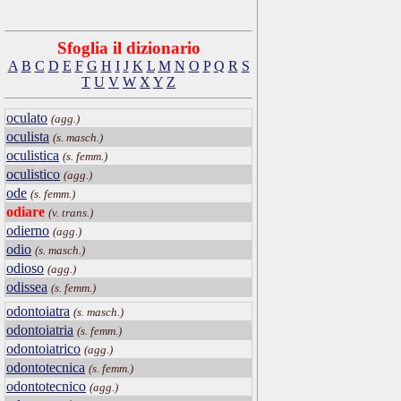
Sfoglia il dizionario
A
B
C
D
E
F
G
H
I
J
K
L
M
N
O
P
Q
R
S
T
U
V
W
X
Y
Z
oculato
(agg.)
oculista
(s. masch.)
oculistica
(s. femm.)
oculistico
(agg.)
ode
(s. femm.)
odiare
(v. trans.)
odierno
(agg.)
odio
(s. masch.)
odioso
(agg.)
odissea
(s. femm.)
odontoiatra
(s. masch.)
odontoiatria
(s. femm.)
odontoiatrico
(agg.)
odontotecnica
(s. femm.)
odontotecnico
(agg.)