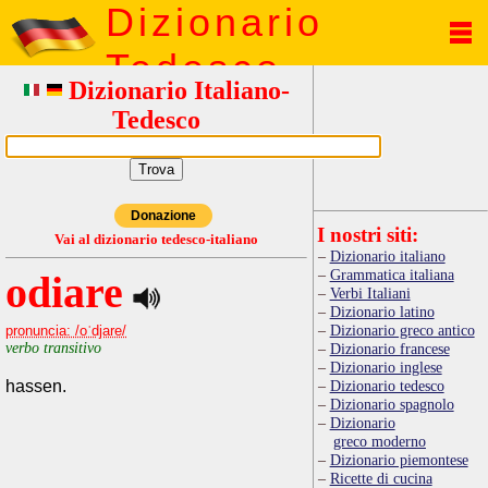
Dizionario
Tedesco
Dizionario Italiano-
Tedesco
Donazione
I nostri siti:
Vai al dizionario tedesco-italiano
Dizionario italiano
Grammatica italiana
odiare
Verbi Italiani
Dizionario latino
Dizionario greco antico
pronuncia: /oˈdjare/
verbo transitivo
Dizionario francese
Dizionario inglese
hassen.
Dizionario tedesco
Dizionario spagnolo
Dizionario
greco moderno
Dizionario piemontese
Ricette di cucina