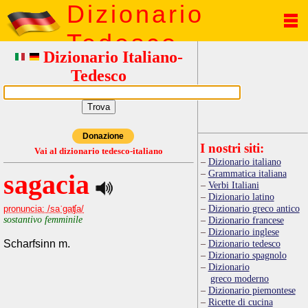
Dizionario
Tedesco
Dizionario Italiano-
Tedesco
Donazione
I nostri siti:
Vai al dizionario tedesco-italiano
Dizionario italiano
Grammatica italiana
sagacia
Verbi Italiani
Dizionario latino
Dizionario greco antico
pronuncia: /saˈgaʧa/
sostantivo femminile
Dizionario francese
Dizionario inglese
Scharfsinn m.
Dizionario tedesco
Dizionario spagnolo
Dizionario
greco moderno
Dizionario piemontese
Ricette di cucina