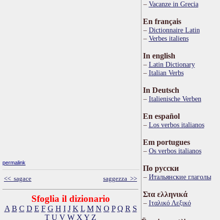
Vacanze in Grecia
En français
Dictionnaire Latin
Verbes italiens
In english
Latin Dictionary
Italian Verbs
In Deutsch
Italienische Verben
En español
Los verbos italianos
Em portugues
Os verbos italianos
permalink
По русски
Итальянские глаголы
<< sagace
saggezza >>
Στα ελληνικά
Sfoglia il dizionario
Ιταλικό Λεξικό
A
B
C
D
E
F
G
H
I
J
K
L
M
N
O
P
Q
R
S
T
U
V
W
X
Y
Z