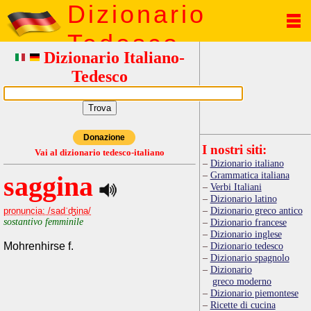
Dizionario
Tedesco
Dizionario Italiano-
Tedesco
Donazione
I nostri siti:
Vai al dizionario tedesco-italiano
Dizionario italiano
Grammatica italiana
saggina
Verbi Italiani
Dizionario latino
Dizionario greco antico
pronuncia: /sadˈʤina/
sostantivo femminile
Dizionario francese
Dizionario inglese
Mohrenhirse f.
Dizionario tedesco
Dizionario spagnolo
Dizionario
greco moderno
Dizionario piemontese
Ricette di cucina