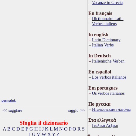
Vacanze in Grecia
En français
Dictionnaire Latin
Verbes italiens
In english
Latin Dictionary
Italian Verbs
In Deutsch
Italienische Verben
En español
Los verbos italianos
Em portugues
Os verbos italianos
permalink
По русски
Итальянские глаголы
<< saggiare
saggio >>
Στα ελληνικά
Sfoglia il dizionario
Ιταλικό Λεξικό
A
B
C
D
E
F
G
H
I
J
K
L
M
N
O
P
Q
R
S
T
U
V
W
X
Y
Z