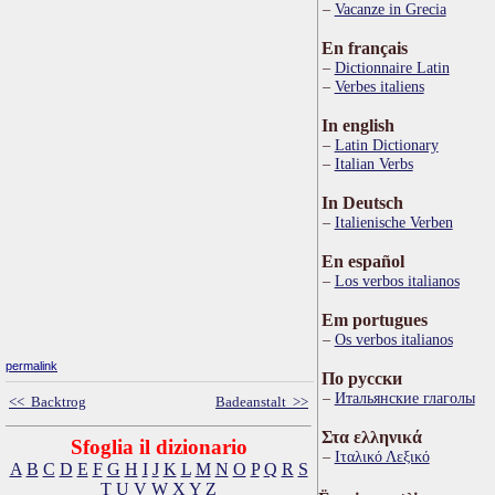
Vacanze in Grecia
En français
Dictionnaire Latin
Verbes italiens
In english
Latin Dictionary
Italian Verbs
In Deutsch
Italienische Verben
En español
Los verbos italianos
Em portugues
Os verbos italianos
permalink
По русски
Итальянские глаголы
<< Backtrog
Badeanstalt >>
Στα ελληνικά
Sfoglia il dizionario
Ιταλικό Λεξικό
A
B
C
D
E
F
G
H
I
J
K
L
M
N
O
P
Q
R
S
T
U
V
W
X
Y
Z