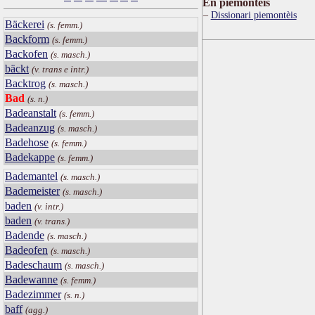
Ën piemontèis
Dissionari piemontèis
Bäckerei
(s. femm.)
Backform
(s. femm.)
Backofen
(s. masch.)
bäckt
(v. trans e intr.)
Backtrog
(s. masch.)
Bad
(s. n.)
Badeanstalt
(s. femm.)
Badeanzug
(s. masch.)
Badehose
(s. femm.)
Badekappe
(s. femm.)
Bademantel
(s. masch.)
Bademeister
(s. masch.)
baden
(v. intr.)
baden
(v. trans.)
Badende
(s. masch.)
Badeofen
(s. masch.)
Badeschaum
(s. masch.)
Badewanne
(s. femm.)
Badezimmer
(s. n.)
baff
(agg.)