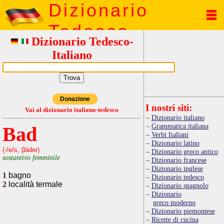
Dizionario
Tedesco
Dizionario Tedesco-
Italiano
Donazione
I nostri siti:
Vai al dizionario italiano-tedesco
Dizionario italiano
Grammatica italiana
Bad
Verbi Italiani
Dizionario latino
(-/e/s, βäder)
Dizionario greco antico
sostantivo femminile
Dizionario francese
Dizionario inglese
1
bagno
Dizionario tedesco
2
località termale
Dizionario spagnolo
Dizionario
greco moderno
Dizionario piemontese
Ricette di cucina