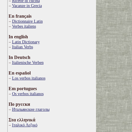
Ricette di cucina
Vacanze in Grecia
En français
Dictionnaire Latin
Verbes italiens
In english
Latin Dictionary
Italian Verbs
In Deutsch
Italienische Verben
En español
Los verbos italianos
Em portugues
Os verbos italianos
По русски
Итальянские глаголы
Στα ελληνικά
Ιταλικό Λεξικό