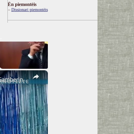
Ën piemontèis
Dissionari piemontèis
×
Adrano. Interessante incontro al liceo “Verga” con il prof. Fabio Gamberini. Studenti del Linguistic