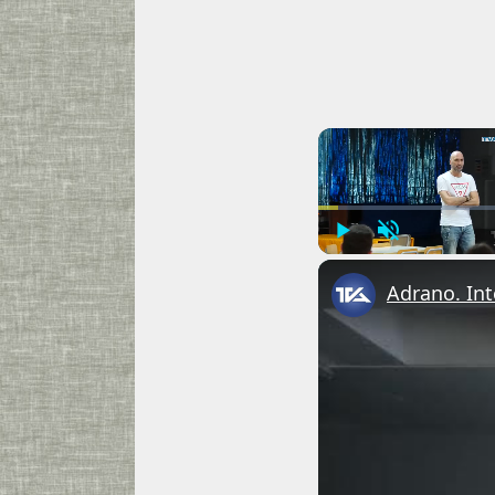
Play
Unmute