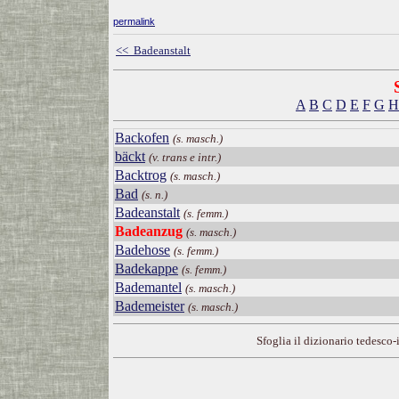
permalink
<< Badeanstalt
A
B
C
D
E
F
G
H
Backofen
(s. masch.)
bäckt
(v. trans e intr.)
Backtrog
(s. masch.)
Bad
(s. n.)
Badeanstalt
(s. femm.)
Badeanzug
(s. masch.)
Badehose
(s. femm.)
Badekappe
(s. femm.)
Bademantel
(s. masch.)
Bademeister
(s. masch.)
Sfoglia il dizionario tedesco-i