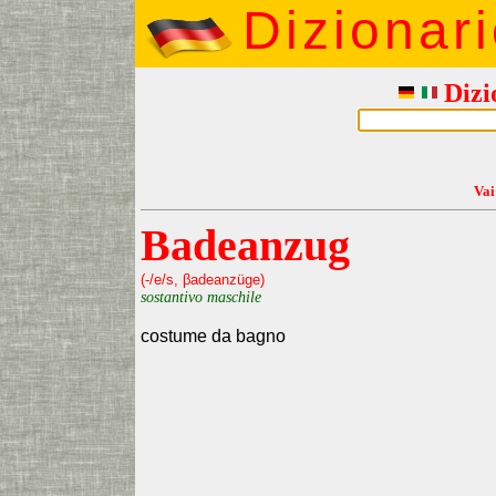
Dizionar
Dizi
Vai
Badeanzug
(-/e/s, βadeanzüge)
sostantivo maschile
costume da bagno