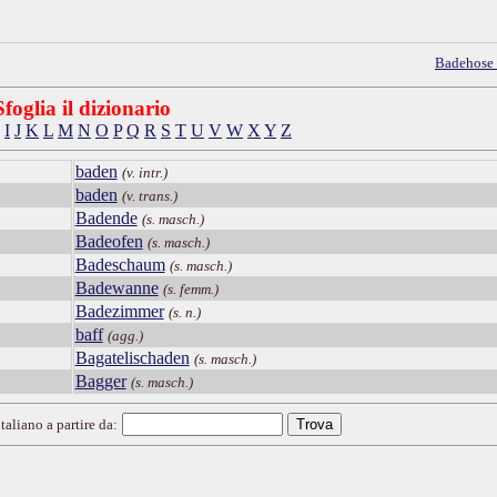
Badehose
Sfoglia il dizionario
I
J
K
L
M
N
O
P
Q
R
S
T
U
V
W
X
Y
Z
baden
(v. intr.)
baden
(v. trans.)
Badende
(s. masch.)
Badeofen
(s. masch.)
Badeschaum
(s. masch.)
Badewanne
(s. femm.)
Badezimmer
(s. n.)
baff
(agg.)
Bagatelischaden
(s. masch.)
Bagger
(s. masch.)
taliano a partire da: