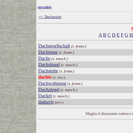
permalink
<< Dachstube
A
B
C
D
E
F
G
H
Dachgesellschaft
(s. femm.)
Dachrinne
(s. femm.)
Dachs
(s. masch.)
Dachshund
(s. masch.)
Dachstube
(s. femm.)
dachte
(v. intr.)
Dachwohnung
(s. femm.)
Dachziegel
(s. masch.)
Dackel
(s. masch.)
dadurch
(avv.)
Sfoglia il dizionario tedesco-i