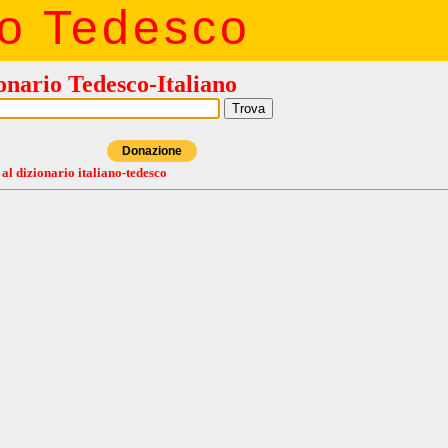
io Tedesco
onario Tedesco-Italiano
Donazione
 al dizionario italiano-tedesco