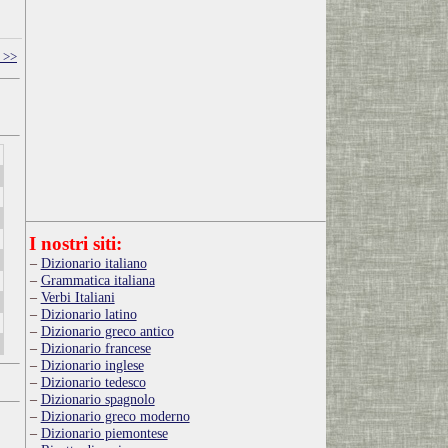
 >>
I nostri siti:
Dizionario italiano
Grammatica italiana
Verbi Italiani
Dizionario latino
Dizionario greco antico
Dizionario francese
Dizionario inglese
Dizionario tedesco
Dizionario spagnolo
Dizionario greco moderno
Dizionario piemontese