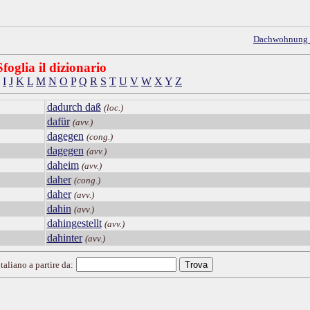
Dachwohnung
Sfoglia il dizionario
I
J
K
L
M
N
O
P
Q
R
S
T
U
V
W
X
Y
Z
dadurch daß
(loc.)
dafür
(avv.)
dagegen
(cong.)
dagegen
(avv.)
daheim
(avv.)
daher
(cong.)
daher
(avv.)
dahin
(avv.)
dahingestellt
(avv.)
dahinter
(avv.)
taliano a partire da: