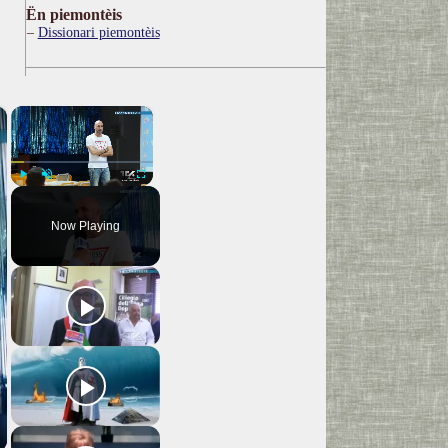
Ën piemontèis
Dissionari piemontèis
×
×
Play
Unmute
Fullscreen
Now Playing