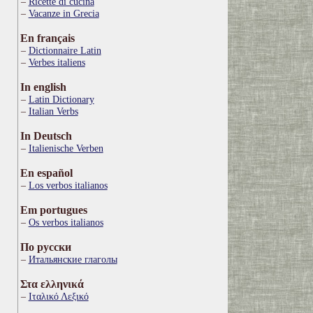
Ricette di cucina
Vacanze in Grecia
En français
Dictionnaire Latin
Verbes italiens
In english
Latin Dictionary
Italian Verbs
In Deutsch
Italienische Verben
En español
Los verbos italianos
Em portugues
Os verbos italianos
По русски
Итальянские глаголы
Στα ελληνικά
Ιταλικό Λεξικό