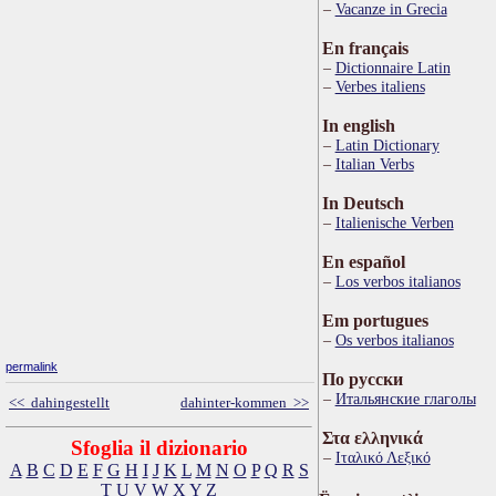
Vacanze in Grecia
En français
Dictionnaire Latin
Verbes italiens
In english
Latin Dictionary
Italian Verbs
In Deutsch
Italienische Verben
En español
Los verbos italianos
Em portugues
Os verbos italianos
permalink
По русски
Итальянские глаголы
<< dahingestellt
dahinter-kommen >>
Στα ελληνικά
Sfoglia il dizionario
Ιταλικό Λεξικό
A
B
C
D
E
F
G
H
I
J
K
L
M
N
O
P
Q
R
S
T
U
V
W
X
Y
Z