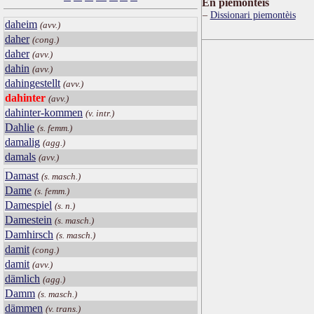
Ën piemontèis
Dissionari piemontèis
daheim
(avv.)
daher
(cong.)
daher
(avv.)
dahin
(avv.)
dahingestellt
(avv.)
dahinter
(avv.)
dahinter-kommen
(v. intr.)
Dahlie
(s. femm.)
damalig
(agg.)
damals
(avv.)
Damast
(s. masch.)
Dame
(s. femm.)
Damespiel
(s. n.)
Damestein
(s. masch.)
Damhirsch
(s. masch.)
damit
(cong.)
damit
(avv.)
dämlich
(agg.)
Damm
(s. masch.)
dämmen
(v. trans.)