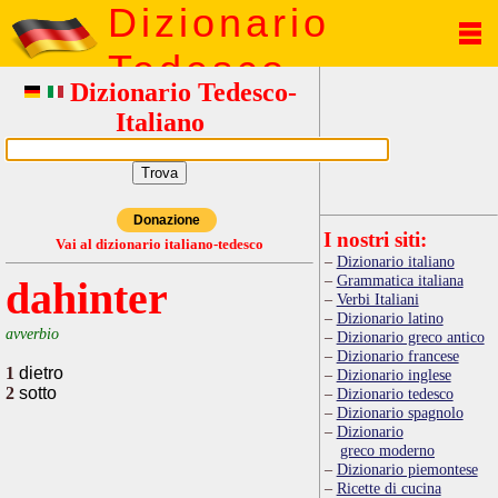
Dizionario
Tedesco
Dizionario Tedesco-
Italiano
Donazione
I nostri siti:
Vai al dizionario italiano-tedesco
Dizionario italiano
Grammatica italiana
dahinter
Verbi Italiani
Dizionario latino
avverbio
Dizionario greco antico
Dizionario francese
1
dietro
Dizionario inglese
2
sotto
Dizionario tedesco
Dizionario spagnolo
Dizionario
greco moderno
Dizionario piemontese
Ricette di cucina