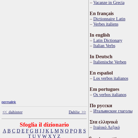
Vacanze in Grecia
En français
Dictionnaire Latin
Verbes italiens
In english
Latin Dictionary
Italian Verbs
In Deutsch
Italienische Verben
En español
Los verbos italianos
Em portugues
Os verbos italianos
permalink
По русски
Итальянские глаголы
<< dahinter
Dahlie >>
Στα ελληνικά
Sfoglia il dizionario
Ιταλικό Λεξικό
A
B
C
D
E
F
G
H
I
J
K
L
M
N
O
P
Q
R
S
T
U
V
W
X
Y
Z