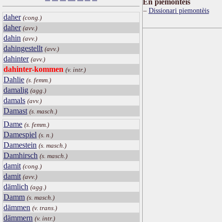
Ën piemontèis
Dissionari piemontèis
daher
(cong.)
daher
(avv.)
dahin
(avv.)
dahingestellt
(avv.)
dahinter
(avv.)
dahinter-kommen
(v. intr.)
Dahlie
(s. femm.)
damalig
(agg.)
damals
(avv.)
Damast
(s. masch.)
Dame
(s. femm.)
Damespiel
(s. n.)
Damestein
(s. masch.)
Damhirsch
(s. masch.)
damit
(cong.)
damit
(avv.)
dämlich
(agg.)
Damm
(s. masch.)
dämmen
(v. trans.)
dämmern
(v. intr.)