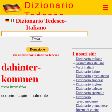
Dizionario
Tedesco
Dizionario Tedesco-
Italiano
Donazione
I nostri siti:
Vai al dizionario italiano-tedesco
Dizionario italiano
Grammatica italiana
dahinter-
Verbi Italiani
Dizionario latino
kommen
Dizionario greco antico
Dizionario francese
Dizionario inglese
verbo intransitivo
Dizionario tedesco
Dizionario spagnolo
scoprire, capire finalmente
Dizionario
greco moderno
Dizionario piemontese
Ricette di cucina