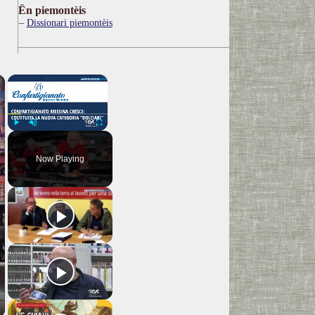
Ën piemontèis
Dissionari piemontèis
×
×
Play
Unmute
Fullscreen
Now Playing