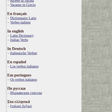
Ricette di cucina
Vacanze in Grecia
En français
Dictionnaire Latin
Verbes italiens
In english
Latin Dictionary
Italian Verbs
In Deutsch
Italienische Verben
En español
Los verbos italianos
Em portugues
Os verbos italianos
По русски
Итальянские глаголы
Στα ελληνικά
Ιταλικό Λεξικό