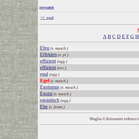
permalink
<< egal
A
B
C
D
E
F
G
H
Efeu
(s. masch.)
Effekten
(s. pl.)
effizient
(agg.)
effizient
(avv.)
egal
(agg.)
Egel
(s. masch.)
Egoismus
(s. masch.)
Egoist
(s. masch.)
egoistisch
(agg.)
Ehe
(s. femm.)
Sfoglia il dizionario tedesco-i