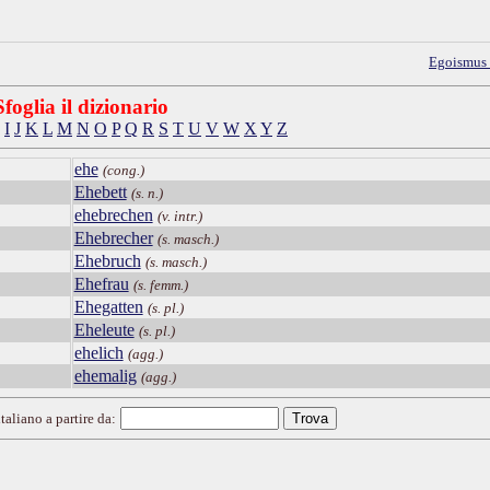
Egoismus
Sfoglia il dizionario
I
J
K
L
M
N
O
P
Q
R
S
T
U
V
W
X
Y
Z
ehe
(cong.)
Ehebett
(s. n.)
ehebrechen
(v. intr.)
Ehebrecher
(s. masch.)
Ehebruch
(s. masch.)
Ehefrau
(s. femm.)
Ehegatten
(s. pl.)
Eheleute
(s. pl.)
ehelich
(agg.)
ehemalig
(agg.)
taliano a partire da: