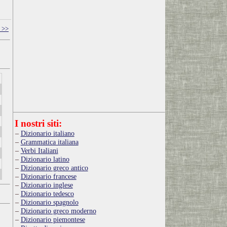
 >>
I nostri siti:
Dizionario italiano
Grammatica italiana
Verbi Italiani
Dizionario latino
Dizionario greco antico
Dizionario francese
Dizionario inglese
Dizionario tedesco
Dizionario spagnolo
Dizionario greco moderno
Dizionario piemontese