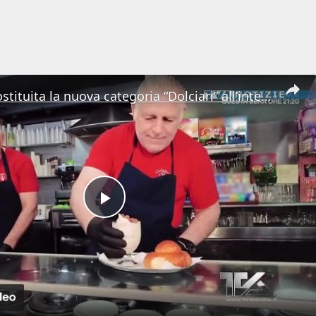
Messina. Costituita la nuova categoria “Dolciari” all’interno di Confartigianato
Play
Video