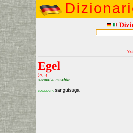
Dizionar
Dizi
Vai
Egel
(-s, -)
sostantivo maschile
sanguisuga
zoologia