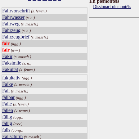
Ën piemontèis
Dissionari piemontèis
Fahrvorschrift
(s. femm.)
Fahrwasser
(s. n.)
Fahrweg
(s. masch.)
Fahrzeug
(s. n.)
Fahrzeugbrief
(s. masch.)
fair
(agg.)
fair
(avv.)
Fakir
(s. masch.)
Faksimile
(s. n.)
Fakultät
(s. femm.)
fakultativ
(agg.)
Falke
(s. masch.)
Fall
(s. masch.)
fällbar
(agg.)
Falle
(s. femm.)
fällen
(v. trans.)
fällig
(agg.)
fällig
(avv.)
falls
(cong.)
Fallschirm
(s. masch.)