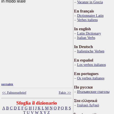
in modo leale
Vacanze in Grecia
En français
Dictionnaire Latin
Verbes italiens
In english
Latin Dictionary
Italian Verbs
In Deutsch
Italienische Verben
En español
Los verbos italianos
Em portugues
Os verbos italianos
permalink
По русски
Итальянские глаголы
<< Fahrzeugbrief
Fakir >>
Στα ελληνικά
Sfoglia il dizionario
Ιταλικό Λεξικό
A
B
C
D
E
F
G
H
I
J
K
L
M
N
O
P
Q
R
S
T
U
V
W
X
Y
Z