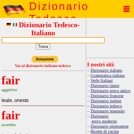
Dizionario
Tedesco
Dizionario Tedesco-
Italiano
Donazione
I nostri siti:
Vai al dizionario italiano-tedesco
Dizionario italiano
Grammatica italiana
fair
Verbi Italiani
Dizionario latino
aggettivo
Dizionario greco antico
Dizionario francese
leale, onesto
Dizionario inglese
Dizionario tedesco
fair
Dizionario spagnolo
Dizionario
greco moderno
avverbio
Dizionario piemontese
Ricette di cucina