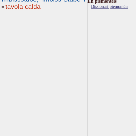
Ën piemontèis
tavola calda
Dissionari piemontèis
=