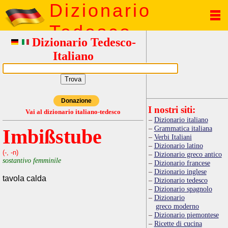
Dizionario
Tedesco
Dizionario Tedesco-
Italiano
Donazione
I nostri siti:
Vai al dizionario italiano-tedesco
Dizionario italiano
Grammatica italiana
Imbißstube
Verbi Italiani
Dizionario latino
(-, -n)
Dizionario greco antico
sostantivo femminile
Dizionario francese
Dizionario inglese
tavola calda
Dizionario tedesco
Dizionario spagnolo
Dizionario
greco moderno
Dizionario piemontese
Ricette di cucina