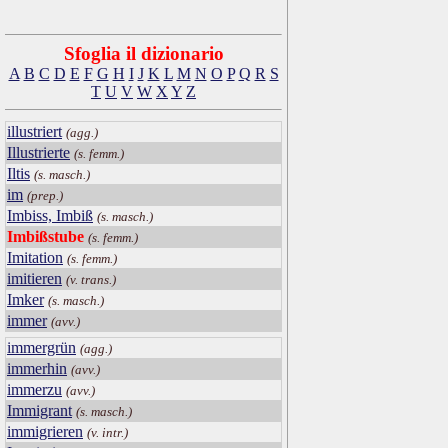
Sfoglia il dizionario
A
B
C
D
E
F
G
H
I
J
K
L
M
N
O
P
Q
R
S
T
U
V
W
X
Y
Z
illustriert
(agg.)
Illustrierte
(s. femm.)
Iltis
(s. masch.)
im
(prep.)
Imbiss, Imbiß
(s. masch.)
Imbißstube
(s. femm.)
Imitation
(s. femm.)
imitieren
(v. trans.)
Imker
(s. masch.)
immer
(avv.)
immergrün
(agg.)
immerhin
(avv.)
immerzu
(avv.)
Immigrant
(s. masch.)
immigrieren
(v. intr.)