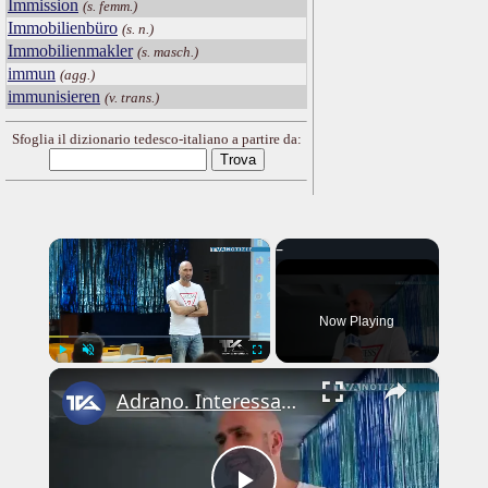
Immission
(s. femm.)
Immobilienbüro
(s. n.)
Immobilienmakler
(s. masch.)
immun
(agg.)
immunisieren
(v. trans.)
Sfoglia il dizionario tedesco-italiano a partire da:
×
Now Playing
×
Play
Unmute
Fullscreen
Adrano. Interessante incontro al liceo “Verga” con il prof. Fabio Gamberini. Studenti del Linguistic