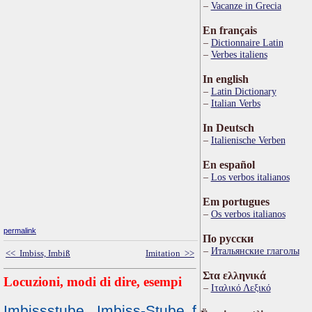
Vacanze in Grecia
En français
Dictionnaire Latin
Verbes italiens
In english
Latin Dictionary
Italian Verbs
In Deutsch
Italienische Verben
En español
Los verbos italianos
Em portugues
Os verbos italianos
permalink
По русски
Итальянские глаголы
<< Imbiss, Imbiß
Imitation >>
Στα ελληνικά
Locuzioni, modi di dire, esempi
Ιταλικό Λεξικό
Imbissstube, Imbiss-Stube f