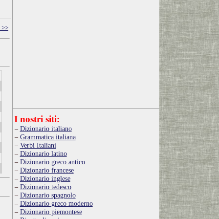
 >>
I nostri siti:
Dizionario italiano
Grammatica italiana
Verbi Italiani
Dizionario latino
Dizionario greco antico
Dizionario francese
Dizionario inglese
Dizionario tedesco
Dizionario spagnolo
Dizionario greco moderno
Dizionario piemontese