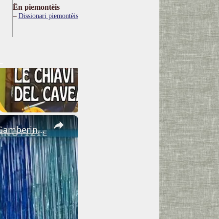
Ën piemontèis
Dissionari piemontèis
×
Adrano. Interessante incontro al liceo “Verga” con il prof. Fabio Gamberini. Studenti del Linguistic