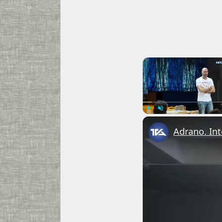
Play
Unmute