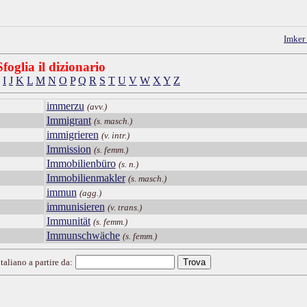
Imker
Sfoglia il dizionario
I
J
K
L
M
N
O
P
Q
R
S
T
U
V
W
X
Y
Z
immerzu
(avv.)
Immigrant
(s. masch.)
immigrieren
(v. intr.)
Immission
(s. femm.)
Immobilienbüro
(s. n.)
Immobilienmakler
(s. masch.)
immun
(agg.)
immunisieren
(v. trans.)
Immunität
(s. femm.)
Immunschwäche
(s. femm.)
taliano a partire da: