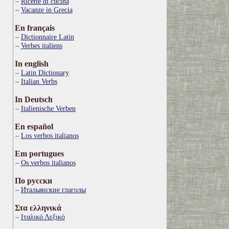
Ricette di cucina
Vacanze in Grecia
En français
Dictionnaire Latin
Verbes italiens
In english
Latin Dictionary
Italian Verbs
In Deutsch
Italienische Verben
En español
Los verbos italianos
Em portugues
Os verbos italianos
По русски
Итальянские глаголы
Στα ελληνικά
Ιταλικό Λεξικό