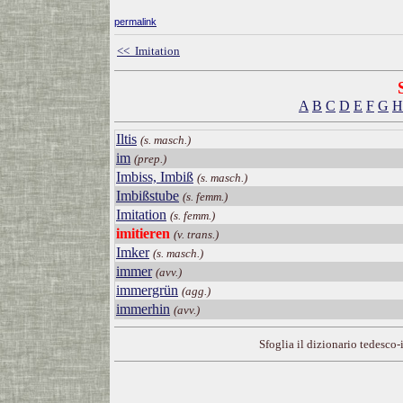
permalink
<< Imitation
A
B
C
D
E
F
G
H
Iltis
(s. masch.)
im
(prep.)
Imbiss, Imbiß
(s. masch.)
Imbißstube
(s. femm.)
Imitation
(s. femm.)
imitieren
(v. trans.)
Imker
(s. masch.)
immer
(avv.)
immergrün
(agg.)
immerhin
(avv.)
Sfoglia il dizionario tedesco-i