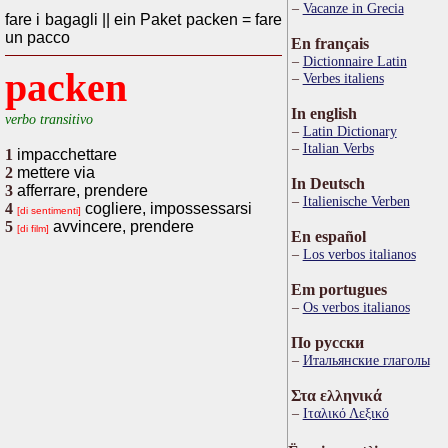
Vacanze in Grecia
fare i bagagli || ein Paket packen = fare
un pacco
En français
Dictionnaire Latin
packen
Verbes italiens
In english
verbo transitivo
Latin Dictionary
Italian Verbs
1
impacchettare
2
mettere via
In Deutsch
3
afferrare, prendere
Italienische Verben
4
cogliere, impossessarsi
[di sentimenti]
5
avvincere, prendere
[di film]
En español
Los verbos italianos
Em portugues
Os verbos italianos
По русски
Итальянские глаголы
Στα ελληνικά
Ιταλικό Λεξικό