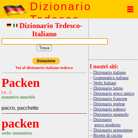
Dizionario
Tedesco
Dizionario Tedesco-
Italiano
Donazione
I nostri siti:
Vai al dizionario italiano-tedesco
Dizionario italiano
Grammatica italiana
Packen
Verbi Italiani
Dizionario latino
(-s, -)
Dizionario greco antico
sostantivo maschile
Dizionario francese
Dizionario inglese
pacco, pacchetto
Dizionario tedesco
Dizionario spagnolo
packen
Dizionario
greco moderno
Dizionario piemontese
verbo intransitivo
Ricette di cucina