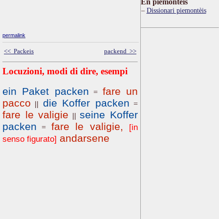
Ën piemontèis
Dissionari piemontèis
permalink
<< Packeis
packend >>
Locuzioni, modi di dire, esempi
ein Paket packen
fare un
=
pacco
die Koffer packen
||
=
fare le valigie
seine Koffer
||
packen
fare le valigie,
[in
=
andarsene
senso figurato]