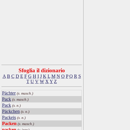
Sfoglia il dizionario
A
B
C
D
E
F
G
H
I
J
K
L
M
N
O
P
Q
R
S
T
U
V
W
X
Y
Z
Pächter
(s. masch.)
Pack
(s. masch.)
Pack
(s. n.)
Päckchen
(s. n.)
Packeis
(s. n.)
Packen
(s. masch.)
packen
(v. intr.)