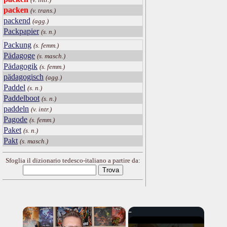
packen
(v. trans.)
packend
(agg.)
Packpapier
(s. n.)
Packung
(s. femm.)
Pädagoge
(s. masch.)
Pädagogik
(s. femm.)
pädagogisch
(agg.)
Paddel
(s. n.)
Paddelboot
(s. n.)
paddeln
(v. intr.)
Pagode
(s. femm.)
Paket
(s. n.)
Pakt
(s. masch.)
Sfoglia il dizionario tedesco-italiano a partire da:
×