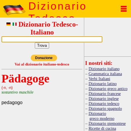
Dizionario
Tedesco
Dizionario Tedesco-
Italiano
Donazione
I nostri siti:
Vai al dizionario italiano-tedesco
Dizionario italiano
Grammatica italiana
Pädagoge
Verbi Italiani
Dizionario latino
(-n, -n)
Dizionario greco antico
sostantivo maschile
Dizionario francese
Dizionario inglese
pedagogo
Dizionario tedesco
Dizionario spagnolo
Dizionario
greco moderno
Dizionario piemontese
Ricette di cucina