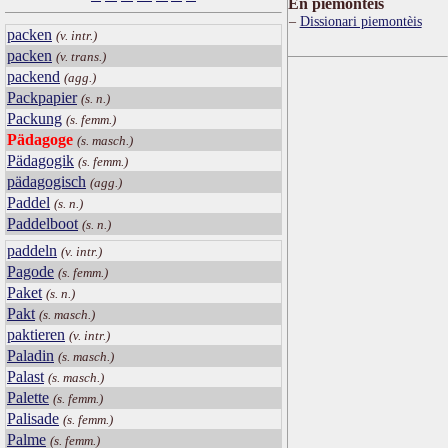
Ën piemontèis
Dissionari piemontèis
packen
(v. intr.)
packen
(v. trans.)
packend
(agg.)
Packpapier
(s. n.)
Packung
(s. femm.)
Pädagoge
(s. masch.)
Pädagogik
(s. femm.)
pädagogisch
(agg.)
Paddel
(s. n.)
Paddelboot
(s. n.)
paddeln
(v. intr.)
Pagode
(s. femm.)
Paket
(s. n.)
Pakt
(s. masch.)
paktieren
(v. intr.)
Paladin
(s. masch.)
Palast
(s. masch.)
Palette
(s. femm.)
Palisade
(s. femm.)
Palme
(s. femm.)