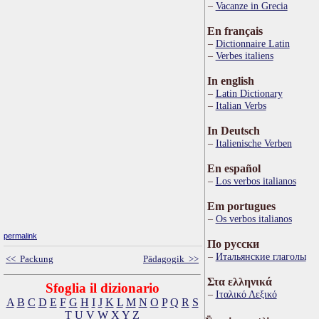
Vacanze in Grecia
En français
Dictionnaire Latin
Verbes italiens
In english
Latin Dictionary
Italian Verbs
In Deutsch
Italienische Verben
En español
Los verbos italianos
Em portugues
Os verbos italianos
permalink
По русски
Итальянские глаголы
<< Packung
Pädagogik >>
Στα ελληνικά
Sfoglia il dizionario
Ιταλικό Λεξικό
A
B
C
D
E
F
G
H
I
J
K
L
M
N
O
P
Q
R
S
T
U
V
W
X
Y
Z