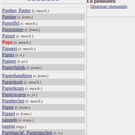
Ën piemontèis
Dissionari piemontèis
Panther, Panter
(s. masch.)
Pantine
(s. femm.)
Pantoffel
(s. masch.)
Pantomime
(s. femm.)
Panzer
(s. masch.)
Papa
(s. masch.)
Papagei
(s. masch.)
Papier
(s. n.)
Papiere
(s. pl.)
Papierfabrik
(s. femm.)
Papierhandlung
(s. femm.)
Papierkorb
(s. masch.)
Papierkram
(s. masch.)
Papierwaren
(s. pl.)
Pappbecher
(s. masch.)
Pappe
(s. femm.)
Pappel
(s. femm.)
päppeln
(v. trans.)
pappig
(agg.)
Pappmaché, Pappmaschee
(s. n.)