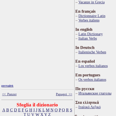
Vacanze in Grecia
En français
Dictionnaire Latin
Verbes italiens
In english
Latin Dictionary
Italian Verbs
In Deutsch
Italienische Verben
En español
Los verbos italianos
Em portugues
Os verbos italianos
permalink
По русски
Итальянские глаголы
<< Panzer
Papagei >>
Στα ελληνικά
Sfoglia il dizionario
Ιταλικό Λεξικό
A
B
C
D
E
F
G
H
I
J
K
L
M
N
O
P
Q
R
S
T
U
V
W
X
Y
Z