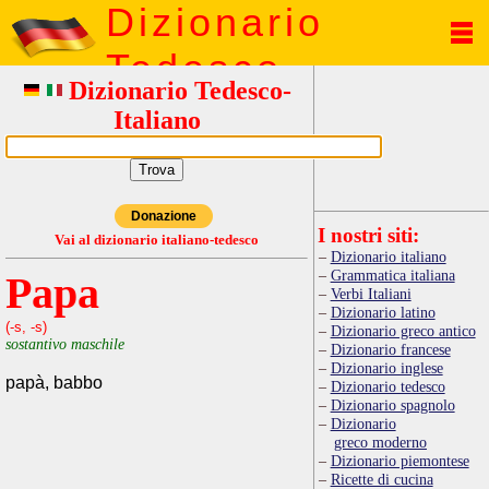
Dizionario
Tedesco
Dizionario Tedesco-
Italiano
Donazione
I nostri siti:
Vai al dizionario italiano-tedesco
Dizionario italiano
Grammatica italiana
Papa
Verbi Italiani
Dizionario latino
(-s, -s)
Dizionario greco antico
sostantivo maschile
Dizionario francese
Dizionario inglese
papà, babbo
Dizionario tedesco
Dizionario spagnolo
Dizionario
greco moderno
Dizionario piemontese
Ricette di cucina