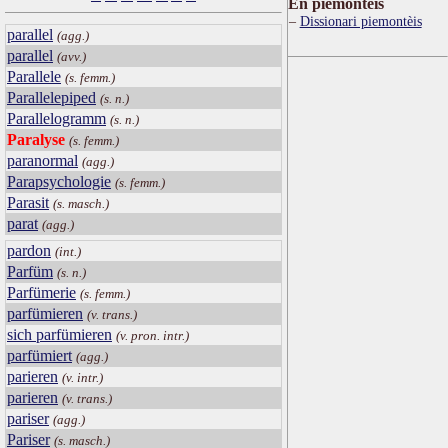
Ën piemontèis
Dissionari piemontèis
parallel
(agg.)
parallel
(avv.)
Parallele
(s. femm.)
Parallelepiped
(s. n.)
Parallelogramm
(s. n.)
Paralyse
(s. femm.)
paranormal
(agg.)
Parapsychologie
(s. femm.)
Parasit
(s. masch.)
parat
(agg.)
pardon
(int.)
Parfüm
(s. n.)
Parfümerie
(s. femm.)
parfümieren
(v. trans.)
sich parfümieren
(v. pron. intr.)
parfümiert
(agg.)
parieren
(v. intr.)
parieren
(v. trans.)
pariser
(agg.)
Pariser
(s. masch.)