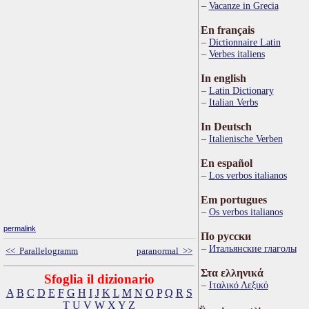
Vacanze in Grecia
En français
Dictionnaire Latin
Verbes italiens
In english
Latin Dictionary
Italian Verbs
In Deutsch
Italienische Verben
En español
Los verbos italianos
Em portugues
Os verbos italianos
permalink
По русски
Итальянские глаголы
<< Parallelogramm
paranormal >>
Στα ελληνικά
Sfoglia il dizionario
Ιταλικό Λεξικό
A
B
C
D
E
F
G
H
I
J
K
L
M
N
O
P
Q
R
S
T
U
V
W
X
Y
Z