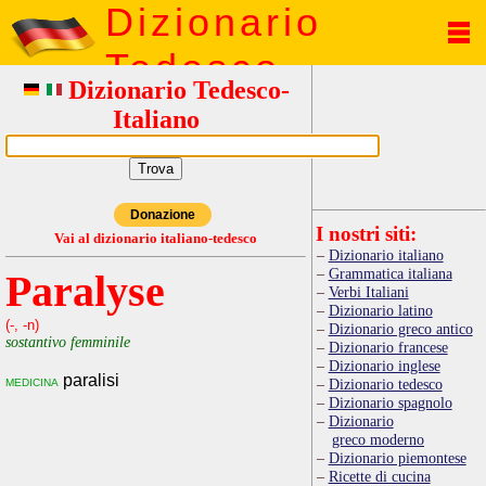
Dizionario
Tedesco
Dizionario Tedesco-
Italiano
Donazione
I nostri siti:
Vai al dizionario italiano-tedesco
Dizionario italiano
Grammatica italiana
Paralyse
Verbi Italiani
Dizionario latino
(-, -n)
Dizionario greco antico
sostantivo femminile
Dizionario francese
Dizionario inglese
paralisi
medicina
Dizionario tedesco
Dizionario spagnolo
Dizionario
greco moderno
Dizionario piemontese
Ricette di cucina