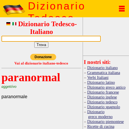
Dizionario
Tedesco
Dizionario Tedesco-
Italiano
Donazione
I nostri siti:
Vai al dizionario italiano-tedesco
Dizionario italiano
Grammatica italiana
paranormal
Verbi Italiani
Dizionario latino
aggettivo
Dizionario greco antico
Dizionario francese
paranormale
Dizionario inglese
Dizionario tedesco
Dizionario spagnolo
Dizionario
greco moderno
Dizionario piemontese
Ricette di cucina