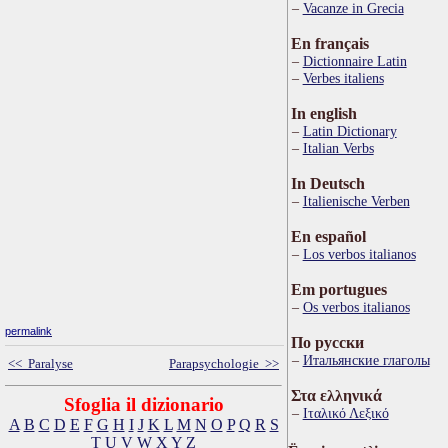
Vacanze in Grecia
En français
Dictionnaire Latin
Verbes italiens
In english
Latin Dictionary
Italian Verbs
In Deutsch
Italienische Verben
En español
Los verbos italianos
Em portugues
Os verbos italianos
permalink
По русски
Итальянские глаголы
<< Paralyse
Parapsychologie >>
Στα ελληνικά
Sfoglia il dizionario
Ιταλικό Λεξικό
A
B
C
D
E
F
G
H
I
J
K
L
M
N
O
P
Q
R
S
T
U
V
W
X
Y
Z