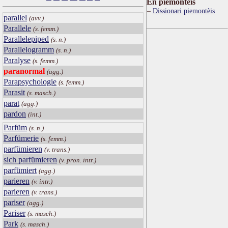
Ën piemontèis
Dissionari piemontèis
parallel
(avv.)
Parallele
(s. femm.)
Parallelepiped
(s. n.)
Parallelogramm
(s. n.)
Paralyse
(s. femm.)
paranormal
(agg.)
Parapsychologie
(s. femm.)
Parasit
(s. masch.)
parat
(agg.)
pardon
(int.)
Parfüm
(s. n.)
Parfümerie
(s. femm.)
parfümieren
(v. trans.)
sich parfümieren
(v. pron. intr.)
parfümiert
(agg.)
parieren
(v. intr.)
parieren
(v. trans.)
pariser
(agg.)
Pariser
(s. masch.)
Park
(s. masch.)