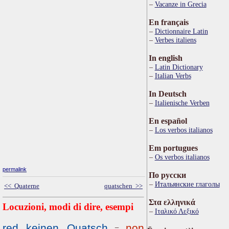
Vacanze in Grecia
En français
Dictionnaire Latin
Verbes italiens
In english
Latin Dictionary
Italian Verbs
In Deutsch
Italienische Verben
En español
Los verbos italianos
Em portugues
Os verbos italianos
permalink
По русски
Итальянские глаголы
<< Quaterne
quatschen >>
Στα ελληνικά
Locuzioni, modi di dire, esempi
Ιταλικό Λεξικό
red keinen Quatsch
non
=