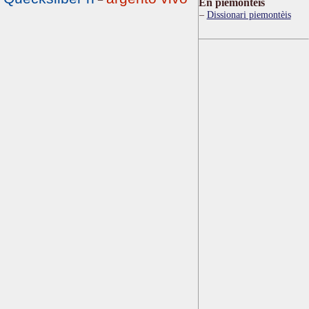
Ën piemontèis
Dissionari piemontèis