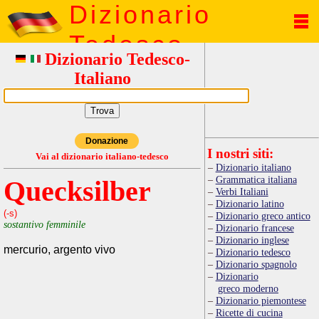
Dizionario
Tedesco
Dizionario Tedesco-
Italiano
Donazione
I nostri siti:
Vai al dizionario italiano-tedesco
Dizionario italiano
Grammatica italiana
Quecksilber
Verbi Italiani
Dizionario latino
(-s)
Dizionario greco antico
sostantivo femminile
Dizionario francese
Dizionario inglese
mercurio, argento vivo
Dizionario tedesco
Dizionario spagnolo
Dizionario
greco moderno
Dizionario piemontese
Ricette di cucina