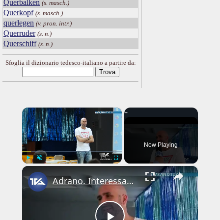
Querbalken
(s. masch.)
Querkopf
(s. masch.)
querlegen
(v. pron. intr.)
Querruder
(s. n.)
Querschiff
(s. n.)
Sfoglia il dizionario tedesco-italiano a partire da:
×
Now Playing
×
Play
Unmute
Fullscreen
Adrano. Interessante incontro al liceo “Verga” con il prof. Fabio Gamberini. Studenti del Linguistic