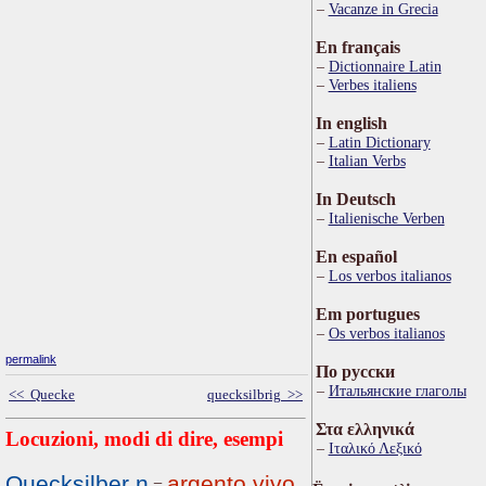
Vacanze in Grecia
En français
Dictionnaire Latin
Verbes italiens
In english
Latin Dictionary
Italian Verbs
In Deutsch
Italienische Verben
En español
Los verbos italianos
Em portugues
Os verbos italianos
permalink
По русски
Итальянские глаголы
<< Quecke
quecksilbrig >>
Στα ελληνικά
Locuzioni, modi di dire, esempi
Ιταλικό Λεξικό
Quecksilber n
argento vivo
=