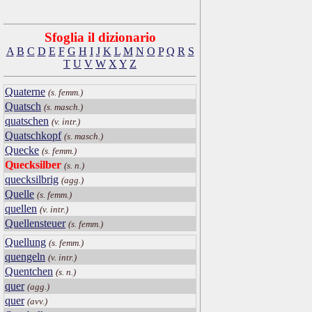
Sfoglia il dizionario
A
B
C
D
E
F
G
H
I
J
K
L
M
N
O
P
Q
R
S
T
U
V
W
X
Y
Z
Quaterne
(s. femm.)
Quatsch
(s. masch.)
quatschen
(v. intr.)
Quatschkopf
(s. masch.)
Quecke
(s. femm.)
Quecksilber
(s. n.)
quecksilbrig
(agg.)
Quelle
(s. femm.)
quellen
(v. intr.)
Quellensteuer
(s. femm.)
Quellung
(s. femm.)
quengeln
(v. intr.)
Quentchen
(s. n.)
quer
(agg.)
quer
(avv.)