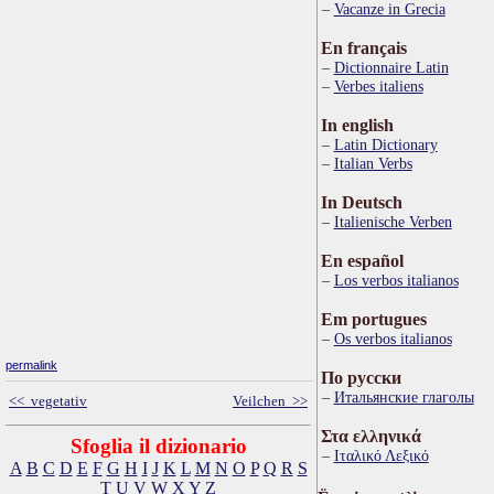
Vacanze in Grecia
En français
Dictionnaire Latin
Verbes italiens
In english
Latin Dictionary
Italian Verbs
In Deutsch
Italienische Verben
En español
Los verbos italianos
Em portugues
Os verbos italianos
permalink
По русски
Итальянские глаголы
<< vegetativ
Veilchen >>
Στα ελληνικά
Sfoglia il dizionario
Ιταλικό Λεξικό
A
B
C
D
E
F
G
H
I
J
K
L
M
N
O
P
Q
R
S
T
U
V
W
X
Y
Z