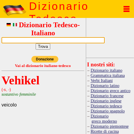
Dizionario
Tedesco
Dizionario Tedesco-
Italiano
Donazione
I nostri siti:
Vai al dizionario italiano-tedesco
Dizionario italiano
Grammatica italiana
Vehikel
Verbi Italiani
Dizionario latino
(-s, -)
Dizionario greco antico
sostantivo femminile
Dizionario francese
Dizionario inglese
veicolo
Dizionario tedesco
Dizionario spagnolo
Dizionario
greco moderno
Dizionario piemontese
Ricette di cucina