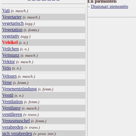
Ën piemontèis
Dissionari piemontèis
Vati
(s. masch.)
Vegetarier
(s. masch.)
vegetarisch
(agg.)
Vegetation
(s. femm.)
vegetativ
(agg.)
Vehikel
(s. n.)
Veilchen
(s. n.)
Veitstanz
(s. masch.)
Vektor
(s. masch.)
Velo
(s. n.)
Velours
(s. masch.)
Vene
(s. femm.)
Venenentzündung
(s. femm.)
Ventil
(s. n.)
Ventilation
(s. femm.)
Ventilator
(s. masch.)
ventilieren
(v. trans.)
Venusmuschel
(s. femm.)
verabreden
(v. trans.)
sich verabreden
(v. pron. intr.)