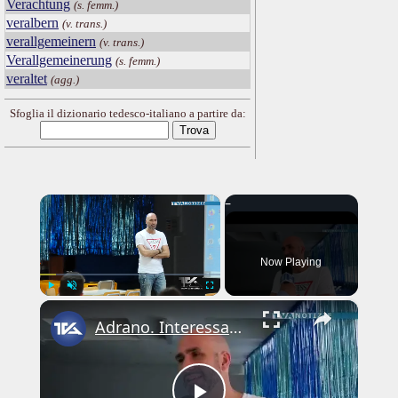
Verachtung
(s. femm.)
veralbern
(v. trans.)
verallgemeinern
(v. trans.)
Verallgemeinerung
(s. femm.)
veraltet
(agg.)
Sfoglia il dizionario tedesco-italiano a partire da:
×
Now Playing
×
Play
Unmute
Fullscreen
Adrano. Interessante incontro al liceo “Verga” con il prof. Fabio Gamberini. Studenti del Linguistic