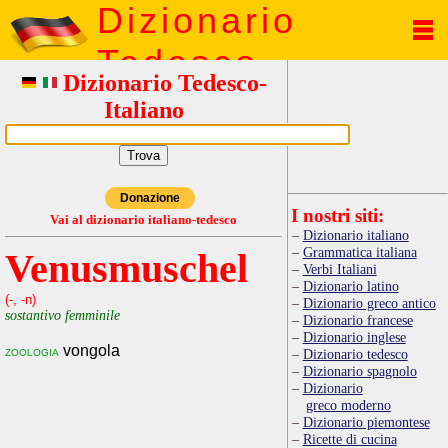
Dizionario
Tedesco
Dizionario Tedesco-
Italiano
Donazione
I nostri siti:
Vai al dizionario italiano-tedesco
Dizionario italiano
Grammatica italiana
Venusmuschel
Verbi Italiani
Dizionario latino
(-, -n)
Dizionario greco antico
sostantivo femminile
Dizionario francese
Dizionario inglese
vongola
zoologia
Dizionario tedesco
Dizionario spagnolo
Dizionario
greco moderno
Dizionario piemontese
Ricette di cucina