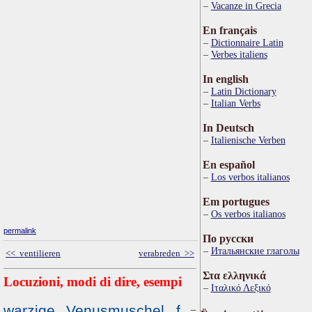
Vacanze in Grecia
En français
Dictionnaire Latin
Verbes italiens
In english
Latin Dictionary
Italian Verbs
In Deutsch
Italienische Verben
En español
Los verbos italianos
Em portugues
Os verbos italianos
permalink
По русски
Итальянские глаголы
<< ventilieren
verabreden >>
Στα ελληνικά
Locuzioni, modi di dire, esempi
Ιταλικό Λεξικό
warzige Venusmuschel f
=