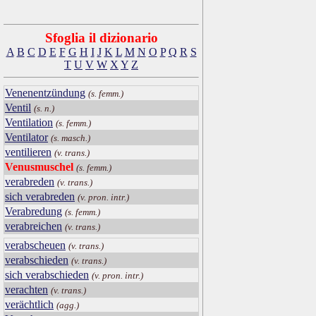
Sfoglia il dizionario
A
B
C
D
E
F
G
H
I
J
K
L
M
N
O
P
Q
R
S
T
U
V
W
X
Y
Z
Venenentzündung
(s. femm.)
Ventil
(s. n.)
Ventilation
(s. femm.)
Ventilator
(s. masch.)
ventilieren
(v. trans.)
Venusmuschel
(s. femm.)
verabreden
(v. trans.)
sich verabreden
(v. pron. intr.)
Verabredung
(s. femm.)
verabreichen
(v. trans.)
verabscheuen
(v. trans.)
verabschieden
(v. trans.)
sich verabschieden
(v. pron. intr.)
verachten
(v. trans.)
verächtlich
(agg.)