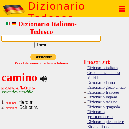
Dizionario
Tedesco
Dizionario Italiano-
Tedesco
Donazione
I nostri siti:
Vai al dizionario tedesco-italiano
Dizionario italiano
Grammatica italiana
camino
Verbi Italiani
Dizionario latino
Dizionario greco antico
pronuncia: /kaˈmino/
sostantivo maschile
Dizionario francese
Dizionario inglese
1
Herd m.
Dizionario tedesco
[focolare]
Dizionario spagnolo
2
Schlot m.
[ciminiera]
Dizionario
greco moderno
Dizionario piemontese
Ricette di cucina