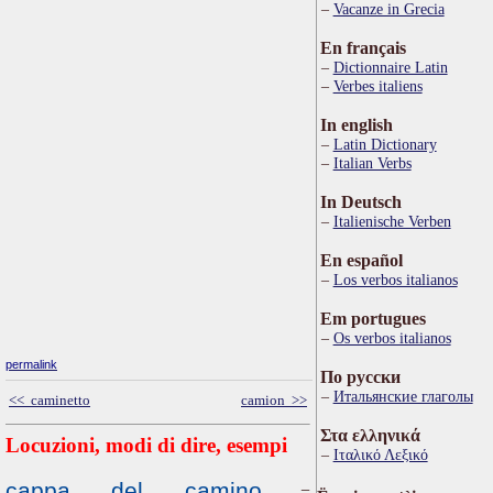
Vacanze in Grecia
En français
Dictionnaire Latin
Verbes italiens
In english
Latin Dictionary
Italian Verbs
In Deutsch
Italienische Verben
En español
Los verbos italianos
Em portugues
Os verbos italianos
permalink
По русски
Итальянские глаголы
<< caminetto
camion >>
Στα ελληνικά
Locuzioni, modi di dire, esempi
Ιταλικό Λεξικό
cappa del camino
=