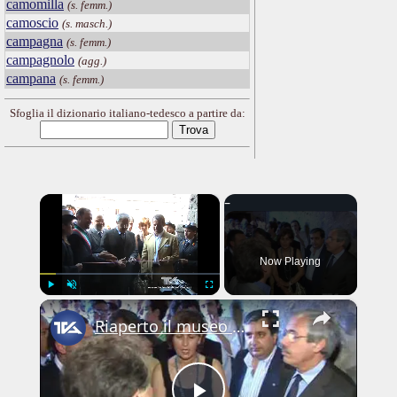
camomilla
(s. femm.)
camoscio
(s. masch.)
campagna
(s. femm.)
campagnolo
(agg.)
campana
(s. femm.)
Sfoglia il dizionario italiano-tedesco a partire da:
×
Now Playing
×
Play
Unmute
Fullscreen
Riaperto il museo di Adrano