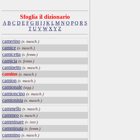
Sfoglia il dizionario
A
B
C
D
E
F
G
H
I
J
K
L
M
N
O
P
Q
R
S
T
U
V
W
X
Y
Z
camerino
(s. masch.)
camice
(s. masch.)
camicetta
(s. femm.)
camicia
(s. femm.)
caminetto
(s. masch.)
camino
(s. masch.)
camion
(s. masch.)
camionale
(agg.)
camioncino
(s. masch.)
camionista
(s. masch.)
cammello
(s. masch.)
cammeo
(s. masch.)
camminare
(v. intr.)
camminata
(s. femm.)
cammino
(s. masch.)