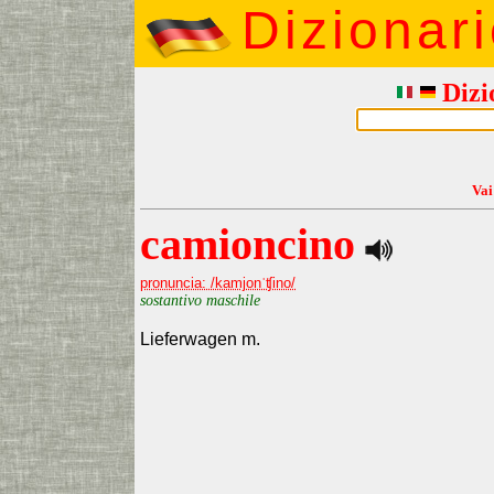
Dizionar
Dizi
Vai
camioncino
pronuncia: /kamjonˈʧino/
sostantivo maschile
Lieferwagen m.