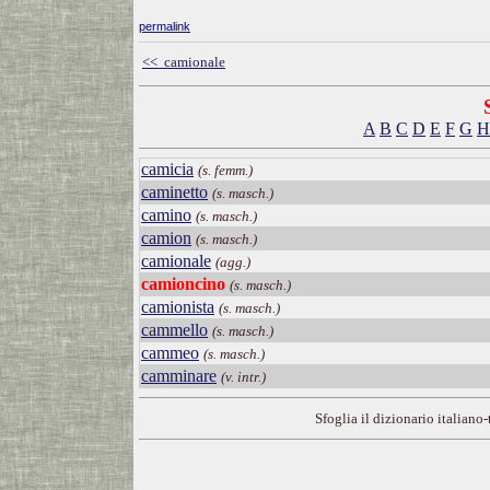
permalink
<< camionale
A
B
C
D
E
F
G
H
camicia
(s. femm.)
caminetto
(s. masch.)
camino
(s. masch.)
camion
(s. masch.)
camionale
(agg.)
camioncino
(s. masch.)
camionista
(s. masch.)
cammello
(s. masch.)
cammeo
(s. masch.)
camminare
(v. intr.)
Sfoglia il dizionario italiano-