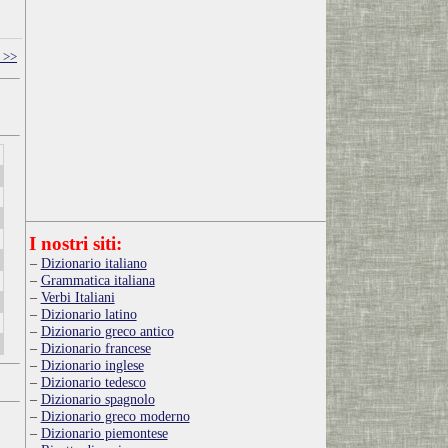
 >>
I nostri siti:
Dizionario italiano
Grammatica italiana
Verbi Italiani
Dizionario latino
Dizionario greco antico
Dizionario francese
Dizionario inglese
Dizionario tedesco
Dizionario spagnolo
Dizionario greco moderno
Dizionario piemontese