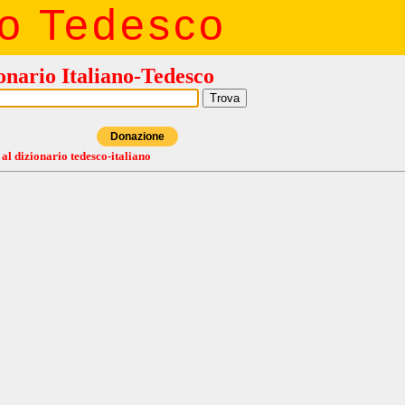
io Tedesco
onario Italiano-Tedesco
Donazione
 al dizionario tedesco-italiano