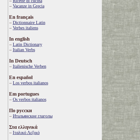
Ricette di cucina
Vacanze in Grecia
En français
Dictionnaire Latin
Verbes italiens
In english
Latin Dictionary
Italian Verbs
In Deutsch
Italienische Verben
En español
Los verbos italianos
Em portugues
Os verbos italianos
По русски
Итальянские глаголы
Στα ελληνικά
Ιταλικό Λεξικό