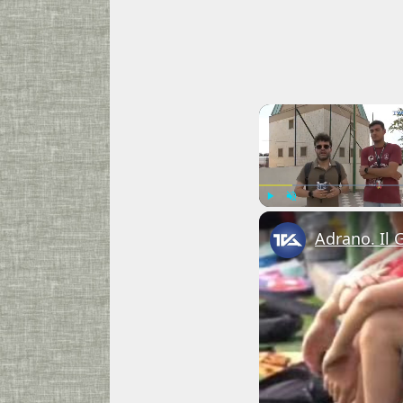
Play
Unmute
Adrano. Il 