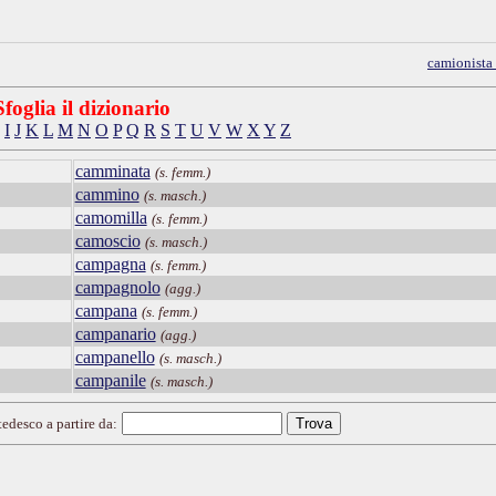
camionista
Sfoglia il dizionario
I
J
K
L
M
N
O
P
Q
R
S
T
U
V
W
X
Y
Z
camminata
(s. femm.)
cammino
(s. masch.)
camomilla
(s. femm.)
camoscio
(s. masch.)
campagna
(s. femm.)
campagnolo
(agg.)
campana
(s. femm.)
campanario
(agg.)
campanello
(s. masch.)
campanile
(s. masch.)
tedesco a partire da: