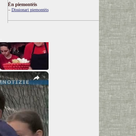
Ën piemontèis
Dissionari piemontèis
×