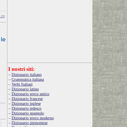
 >>
 le
I nostri siti:
Dizionario italiano
Grammatica italiana
Verbi Italiani
Dizionario latino
Dizionario greco antico
Dizionario francese
Dizionario inglese
Dizionario tedesco
Dizionario spagnolo
Dizionario greco moderno
Dizionario piemontese