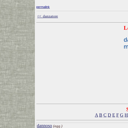
permalink
<< danzatore
L
d
m
A
B
C
D
E
F
G
H
dannoso
(agg.)