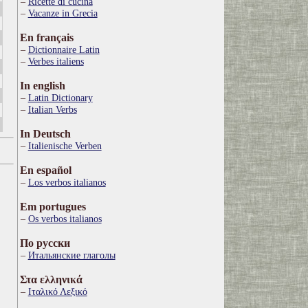
Ricette di cucina
Vacanze in Grecia
En français
Dictionnaire Latin
Verbes italiens
In english
Latin Dictionary
Italian Verbs
In Deutsch
Italienische Verben
En español
Los verbos italianos
Em portugues
Os verbos italianos
По русски
Итальянские глаголы
Στα ελληνικά
Ιταλικό Λεξικό