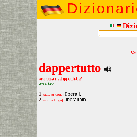
Dizionar
Dizi
Vai
dappertutto
pronuncia: /dapperˈtutto/
avverbio
1
überall.
[stato in luogo]
2
überallhin.
[moto a luogo]