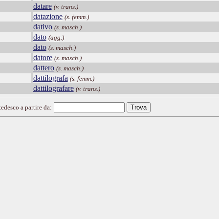
datare
(v. trans.)
datazione
(s. femm.)
dativo
(s. masch.)
dato
(agg.)
dato
(s. masch.)
datore
(s. masch.)
dattero
(s. masch.)
dattilografa
(s. femm.)
dattilografare
(v. trans.)
tedesco a partire da: