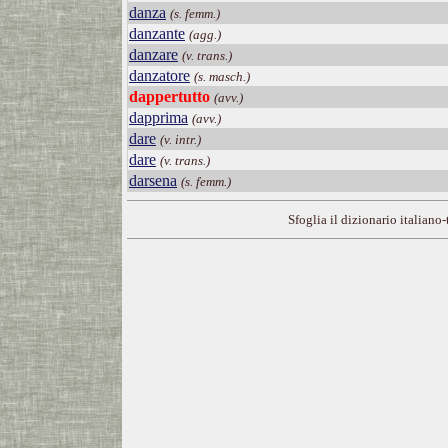
danza
(s. femm.)
danzante
(agg.)
danzare
(v. trans.)
danzatore
(s. masch.)
dappertutto
(avv.)
dapprima
(avv.)
dare
(v. intr.)
dare
(v. trans.)
darsena
(s. femm.)
Sfoglia il dizionario italiano-