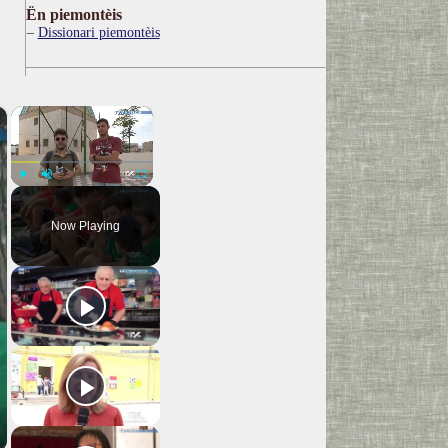
Ën piemontèis
Dissionari piemontèis
×
×
Play
Unmute
Fullscreen
Now Playing