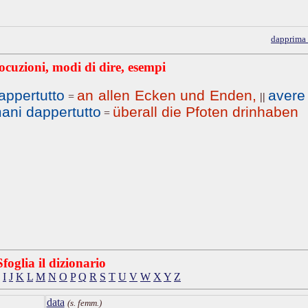
dapprima
ocuzioni, modi di dire, esempi
appertutto
an allen Ecken und Enden,
avere
=
||
ani dappertutto
überall die Pfoten drinhaben
=
Sfoglia il dizionario
I
J
K
L
M
N
O
P
Q
R
S
T
U
V
W
X
Y
Z
data
(s. femm.)