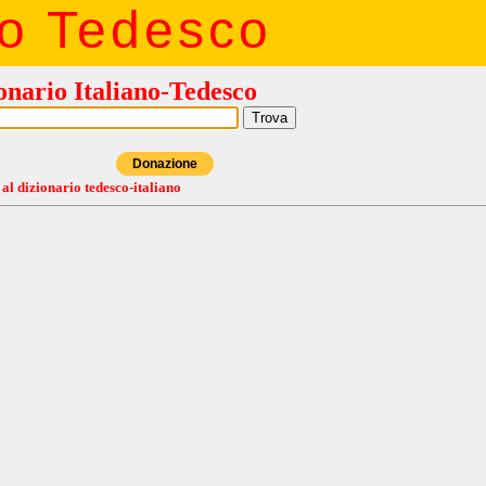
io Tedesco
onario Italiano-Tedesco
Donazione
 al dizionario tedesco-italiano