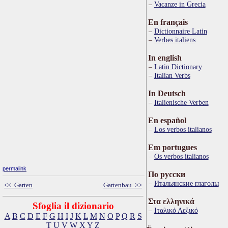
Vacanze in Grecia
En français
Dictionnaire Latin
Verbes italiens
In english
Latin Dictionary
Italian Verbs
In Deutsch
Italienische Verben
En español
Los verbos italianos
Em portugues
Os verbos italianos
permalink
По русски
Итальянские глаголы
<< Garten
Gartenbau >>
Στα ελληνικά
Sfoglia il dizionario
Ιταλικό Λεξικό
A
B
C
D
E
F
G
H
I
J
K
L
M
N
O
P
Q
R
S
T
U
V
W
X
Y
Z