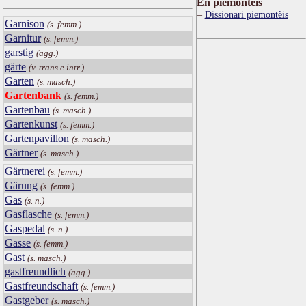
Ën piemontèis
Dissionari piemontèis
Garnison
(s. femm.)
Garnitur
(s. femm.)
garstig
(agg.)
gärte
(v. trans e intr.)
Garten
(s. masch.)
Gartenbank
(s. femm.)
Gartenbau
(s. masch.)
Gartenkunst
(s. femm.)
Gartenpavillon
(s. masch.)
Gärtner
(s. masch.)
Gärtnerei
(s. femm.)
Gärung
(s. femm.)
Gas
(s. n.)
Gasflasche
(s. femm.)
Gaspedal
(s. n.)
Gasse
(s. femm.)
Gast
(s. masch.)
gastfreundlich
(agg.)
Gastfreundschaft
(s. femm.)
Gastgeber
(s. masch.)