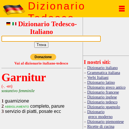
Dizionario
Tedesco
Dizionario Tedesco-
Italiano
Donazione
I nostri siti:
Vai al dizionario italiano-tedesco
Dizionario italiano
Grammatica italiana
Garnitur
Verbi Italiani
Dizionario latino
(-, -en)
Dizionario greco antico
sostantivo femminile
Dizionario francese
Dizionario inglese
1
guarnizione
Dizionario tedesco
2
completo, parure
abbigliamento
Dizionario spagnolo
3
servizio di piatti, posate ecc
Dizionario
greco moderno
Dizionario piemontese
Ricette di cucina