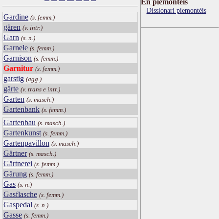
Ën piemontèis
Dissionari piemontèis
Gardine
(s. femm.)
gären
(v. intr.)
Garn
(s. n.)
Garnele
(s. femm.)
Garnison
(s. femm.)
Garnitur
(s. femm.)
garstig
(agg.)
gärte
(v. trans e intr.)
Garten
(s. masch.)
Gartenbank
(s. femm.)
Gartenbau
(s. masch.)
Gartenkunst
(s. femm.)
Gartenpavillon
(s. masch.)
Gärtner
(s. masch.)
Gärtnerei
(s. femm.)
Gärung
(s. femm.)
Gas
(s. n.)
Gasflasche
(s. femm.)
Gaspedal
(s. n.)
Gasse
(s. femm.)