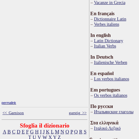
Vacanze in Grecia
En français
Dictionnaire Latin
Verbes italiens
In english
Latin Dictionary
Italian Verbs
In Deutsch
Italienische Verben
En español
Los verbos italianos
Em portugues
Os verbos italianos
permalink
По русски
Итальянские глаголы
<< Garnison
garstig >>
Στα ελληνικά
Sfoglia il dizionario
Ιταλικό Λεξικό
A
B
C
D
E
F
G
H
I
J
K
L
M
N
O
P
Q
R
S
T
U
V
W
X
Y
Z