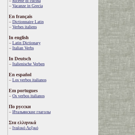
Ricette di cucina
Vacanze in Grecia
En français
Dictionnaire Latin
Verbes italiens
In english
Latin Dictionary
Italian Verbs
In Deutsch
Italienische Verben
En español
Los verbos italianos
Em portugues
Os verbos italianos
По русски
Итальянские глаголы
Στα ελληνικά
Ιταλικό Λεξικό