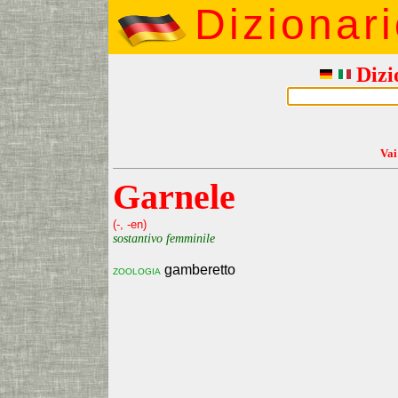
Dizionar
Dizi
Vai
Garnele
(-, -en)
sostantivo femminile
gamberetto
zoologia