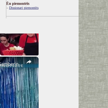
Ën piemontèis
Dissionari piemontèis
×
Adrano. Interessante incontro al liceo “Verga” con il prof. Fabio Gamberini. Studenti del Linguistic