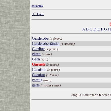
permalink
<< Garn
A
B
C
D
E
F
G
H
Garderobe
(s. femm.)
Garderobeständer
(s. masch.)
Gardine
(s. femm.)
gären
(v. intr.)
Garn
(s. n.)
Garnele
(s. femm.)
Garnison
(s. femm.)
Garnitur
(s. femm.)
garstig
(agg.)
gärte
(v. trans e intr.)
Sfoglia il dizionario tedesco-i