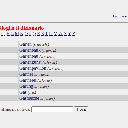
Garnison
Sfoglia il dizionario
I
J
K
L
M
N
O
P
Q
R
S
T
U
V
W
X
Y
Z
Garten
(s. masch.)
Gartenbank
(s. femm.)
Gartenbau
(s. masch.)
Gartenkunst
(s. femm.)
Gartenpavillon
(s. masch.)
Gärtner
(s. masch.)
Gärtnerei
(s. femm.)
Gärung
(s. femm.)
Gas
(s. n.)
Gasflasche
(s. femm.)
taliano a partire da: