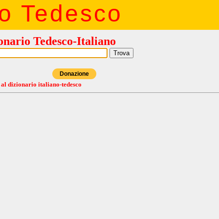
io Tedesco
onario Tedesco-Italiano
Donazione
 al dizionario italiano-tedesco