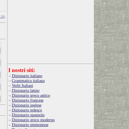
 >>
I nostri siti:
Dizionario italiano
Grammatica italiana
Verbi Italiani
Dizionario latino
Dizionario greco antico
Dizionario francese
Dizionario inglese
Dizionario tedesco
Dizionario spagnolo
Dizionario greco moderno
Dizionario piemontese