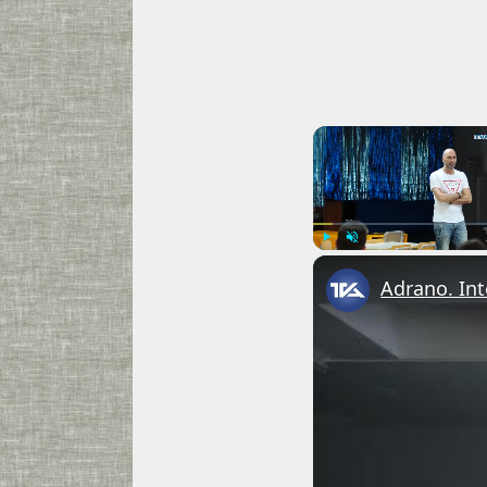
Play
Unmute