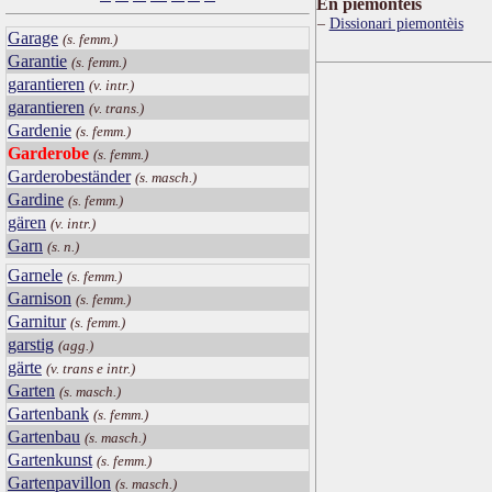
Ën piemontèis
Dissionari piemontèis
Garage
(s. femm.)
Garantie
(s. femm.)
garantieren
(v. intr.)
garantieren
(v. trans.)
Gardenie
(s. femm.)
Garderobe
(s. femm.)
Garderobeständer
(s. masch.)
Gardine
(s. femm.)
gären
(v. intr.)
Garn
(s. n.)
Garnele
(s. femm.)
Garnison
(s. femm.)
Garnitur
(s. femm.)
garstig
(agg.)
gärte
(v. trans e intr.)
Garten
(s. masch.)
Gartenbank
(s. femm.)
Gartenbau
(s. masch.)
Gartenkunst
(s. femm.)
Gartenpavillon
(s. masch.)