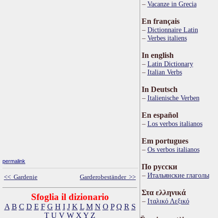
Vacanze in Grecia
En français
Dictionnaire Latin
Verbes italiens
In english
Latin Dictionary
Italian Verbs
In Deutsch
Italienische Verben
En español
Los verbos italianos
Em portugues
Os verbos italianos
permalink
По русски
Итальянские глаголы
<< Gardenie
Garderobeständer >>
Στα ελληνικά
Sfoglia il dizionario
Ιταλικό Λεξικό
A
B
C
D
E
F
G
H
I
J
K
L
M
N
O
P
Q
R
S
T
U
V
W
X
Y
Z