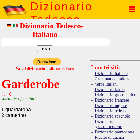
Dizionario
Tedesco
Dizionario Tedesco-
Italiano
Donazione
I nostri siti:
Vai al dizionario italiano-tedesco
Dizionario italiano
Grammatica italiana
Garderobe
Verbi Italiani
Dizionario latino
(-, -n)
Dizionario greco antico
sostantivo femminile
Dizionario francese
Dizionario inglese
1
guardaroba
Dizionario tedesco
2
camerino
Dizionario spagnolo
Dizionario
greco moderno
Dizionario piemontese
Ricette di cucina