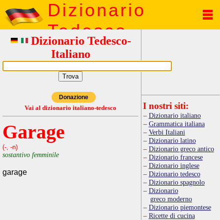
Dizionario
Tedesco
Dizionario Tedesco-
Italiano
Donazione
I nostri siti:
Vai al dizionario italiano-tedesco
Dizionario italiano
Grammatica italiana
Garage
Verbi Italiani
Dizionario latino
(-, -n)
Dizionario greco antico
sostantivo femminile
Dizionario francese
Dizionario inglese
garage
Dizionario tedesco
Dizionario spagnolo
Dizionario
greco moderno
Dizionario piemontese
Ricette di cucina