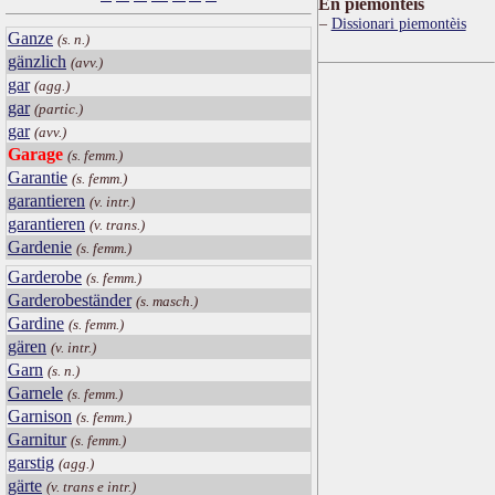
Ën piemontèis
Dissionari piemontèis
Ganze
(s. n.)
gänzlich
(avv.)
gar
(agg.)
gar
(partic.)
gar
(avv.)
Garage
(s. femm.)
Garantie
(s. femm.)
garantieren
(v. intr.)
garantieren
(v. trans.)
Gardenie
(s. femm.)
Garderobe
(s. femm.)
Garderobeständer
(s. masch.)
Gardine
(s. femm.)
gären
(v. intr.)
Garn
(s. n.)
Garnele
(s. femm.)
Garnison
(s. femm.)
Garnitur
(s. femm.)
garstig
(agg.)
gärte
(v. trans e intr.)