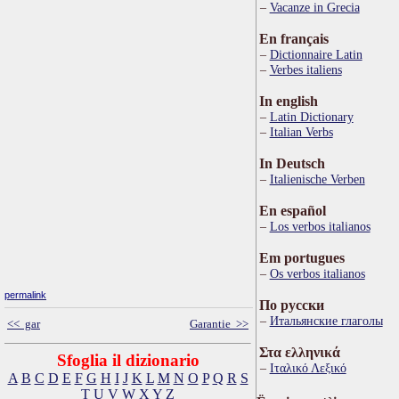
Vacanze in Grecia
En français
Dictionnaire Latin
Verbes italiens
In english
Latin Dictionary
Italian Verbs
In Deutsch
Italienische Verben
En español
Los verbos italianos
Em portugues
Os verbos italianos
permalink
По русски
Итальянские глаголы
<< gar
Garantie >>
Στα ελληνικά
Sfoglia il dizionario
Ιταλικό Λεξικό
A
B
C
D
E
F
G
H
I
J
K
L
M
N
O
P
Q
R
S
T
U
V
W
X
Y
Z