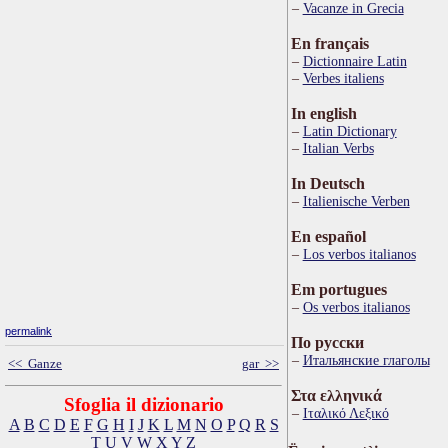
Vacanze in Grecia
En français
Dictionnaire Latin
Verbes italiens
In english
Latin Dictionary
Italian Verbs
In Deutsch
Italienische Verben
En español
Los verbos italianos
Em portugues
Os verbos italianos
permalink
По русски
Итальянские глаголы
<< Ganze
gar >>
Στα ελληνικά
Sfoglia il dizionario
Ιταλικό Λεξικό
A
B
C
D
E
F
G
H
I
J
K
L
M
N
O
P
Q
R
S
T
U
V
W
X
Y
Z