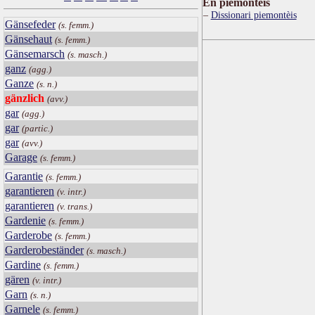
Ën piemontèis
Dissionari piemontèis
Gänsefeder
(s. femm.)
Gänsehaut
(s. femm.)
Gänsemarsch
(s. masch.)
ganz
(agg.)
Ganze
(s. n.)
gänzlich
(avv.)
gar
(agg.)
gar
(partic.)
gar
(avv.)
Garage
(s. femm.)
Garantie
(s. femm.)
garantieren
(v. intr.)
garantieren
(v. trans.)
Gardenie
(s. femm.)
Garderobe
(s. femm.)
Garderobeständer
(s. masch.)
Gardine
(s. femm.)
gären
(v. intr.)
Garn
(s. n.)
Garnele
(s. femm.)