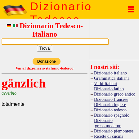
Dizionario
Tedesco
Dizionario Tedesco-
Italiano
Donazione
I nostri siti:
Vai al dizionario italiano-tedesco
Dizionario italiano
Grammatica italiana
gänzlich
Verbi Italiani
Dizionario latino
avverbio
Dizionario greco antico
Dizionario francese
totalmente
Dizionario inglese
Dizionario tedesco
Dizionario spagnolo
Dizionario
greco moderno
Dizionario piemontese
Ricette di cucina