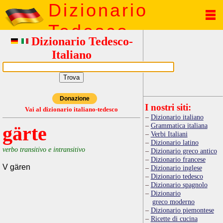
Dizionario
Tedesco
Dizionario Tedesco-
Italiano
Donazione
I nostri siti:
Vai al dizionario italiano-tedesco
Dizionario italiano
Grammatica italiana
gärte
Verbi Italiani
Dizionario latino
verbo transitivo e intransitivo
Dizionario greco antico
Dizionario francese
V gären
Dizionario inglese
Dizionario tedesco
Dizionario spagnolo
Dizionario
greco moderno
Dizionario piemontese
Ricette di cucina