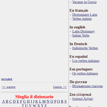
Vacanze in Grecia
En français
Dictionnaire Latin
Verbes italiens
In english
Latin Dictionary
Italian Verbs
In Deutsch
Italienische Verben
En español
Los verbos italianos
Em portugues
Os verbos italianos
permalink
По русски
Итальянские глаголы
<< garstig
Garten >>
Στα ελληνικά
Sfoglia il dizionario
Ιταλικό Λεξικό
A
B
C
D
E
F
G
H
I
J
K
L
M
N
O
P
Q
R
S
T
U
V
W
X
Y
Z