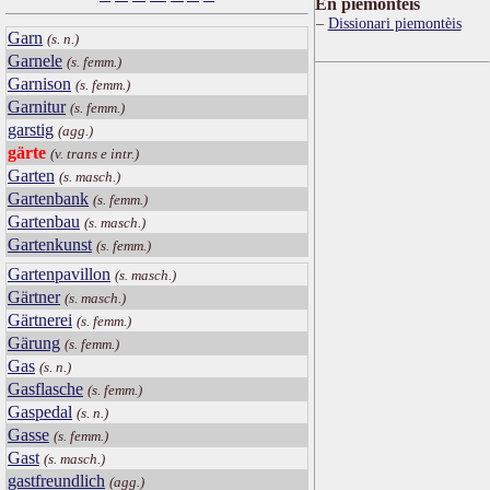
Ën piemontèis
Dissionari piemontèis
Garn
(s. n.)
Garnele
(s. femm.)
Garnison
(s. femm.)
Garnitur
(s. femm.)
garstig
(agg.)
gärte
(v. trans e intr.)
Garten
(s. masch.)
Gartenbank
(s. femm.)
Gartenbau
(s. masch.)
Gartenkunst
(s. femm.)
Gartenpavillon
(s. masch.)
Gärtner
(s. masch.)
Gärtnerei
(s. femm.)
Gärung
(s. femm.)
Gas
(s. n.)
Gasflasche
(s. femm.)
Gaspedal
(s. n.)
Gasse
(s. femm.)
Gast
(s. masch.)
gastfreundlich
(agg.)