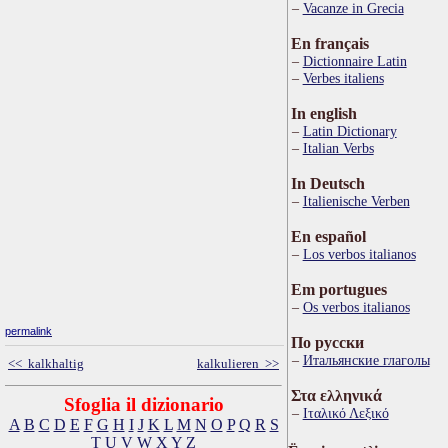
Vacanze in Grecia
En français
Dictionnaire Latin
Verbes italiens
In english
Latin Dictionary
Italian Verbs
In Deutsch
Italienische Verben
En español
Los verbos italianos
Em portugues
Os verbos italianos
permalink
По русски
Итальянские глаголы
<< kalkhaltig
kalkulieren >>
Στα ελληνικά
Sfoglia il dizionario
Ιταλικό Λεξικό
A
B
C
D
E
F
G
H
I
J
K
L
M
N
O
P
Q
R
S
T
U
V
W
X
Y
Z