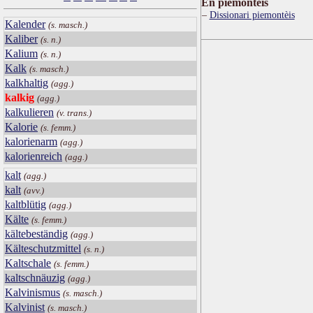
Ën piemontèis
Dissionari piemontèis
Kalender
(s. masch.)
Kaliber
(s. n.)
Kalium
(s. n.)
Kalk
(s. masch.)
kalkhaltig
(agg.)
kalkig
(agg.)
kalkulieren
(v. trans.)
Kalorie
(s. femm.)
kalorienarm
(agg.)
kalorienreich
(agg.)
kalt
(agg.)
kalt
(avv.)
kaltblütig
(agg.)
Kälte
(s. femm.)
kältebeständig
(agg.)
Kälteschutzmittel
(s. n.)
Kaltschale
(s. femm.)
kaltschnäuzig
(agg.)
Kalvinismus
(s. masch.)
Kalvinist
(s. masch.)