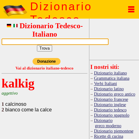
Dizionario
Tedesco
Dizionario Tedesco-
Italiano
Donazione
I nostri siti:
Vai al dizionario italiano-tedesco
Dizionario italiano
Grammatica italiana
kalkig
Verbi Italiani
Dizionario latino
aggettivo
Dizionario greco antico
Dizionario francese
1
calcinoso
Dizionario inglese
2
bianco come la calce
Dizionario tedesco
Dizionario spagnolo
Dizionario
greco moderno
Dizionario piemontese
Ricette di cucina