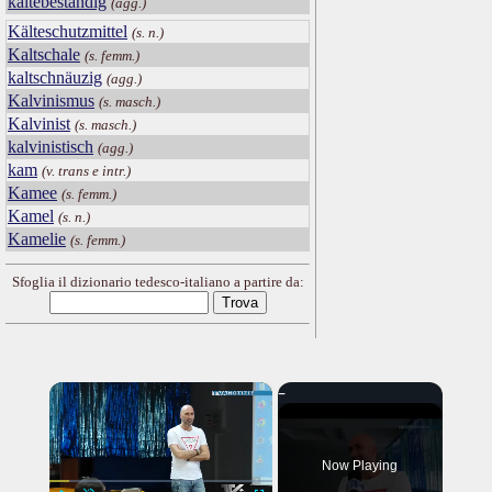
kältebeständig
(agg.)
Kälteschutzmittel
(s. n.)
Kaltschale
(s. femm.)
kaltschnäuzig
(agg.)
Kalvinismus
(s. masch.)
Kalvinist
(s. masch.)
kalvinistisch
(agg.)
kam
(v. trans e intr.)
Kamee
(s. femm.)
Kamel
(s. n.)
Kamelie
(s. femm.)
Sfoglia il dizionario tedesco-italiano a partire da:
×
Now Playing