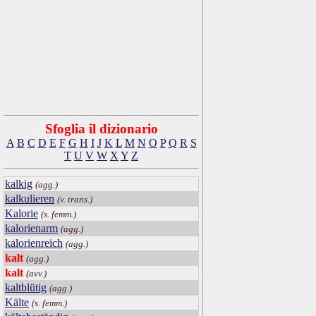
Sfoglia il dizionario
A
B
C
D
E
F
G
H
I
J
K
L
M
N
O
P
Q
R
S
T
U
V
W
X
Y
Z
kalkig
(agg.)
kalkulieren
(v. trans.)
Kalorie
(s. femm.)
kalorienarm
(agg.)
kalorienreich
(agg.)
kalt
(agg.)
kalt
(avv.)
kaltblütig
(agg.)
Kälte
(s. femm.)