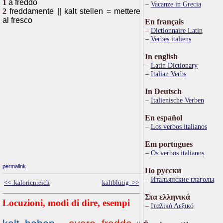
1
a freddo
Vacanze in Grecia
2
freddamente || kalt stellen = mettere
al fresco
En français
Dictionnaire Latin
Verbes italiens
In english
Latin Dictionary
Italian Verbs
In Deutsch
Italienische Verben
En español
Los verbos italianos
Em portugues
Os verbos italianos
permalink
По русски
Итальянские глаголы
<< kalorienreich
kaltblütig >>
Στα ελληνικά
Locuzioni, modi di dire, esempi
Ιταλικό Λεξικό