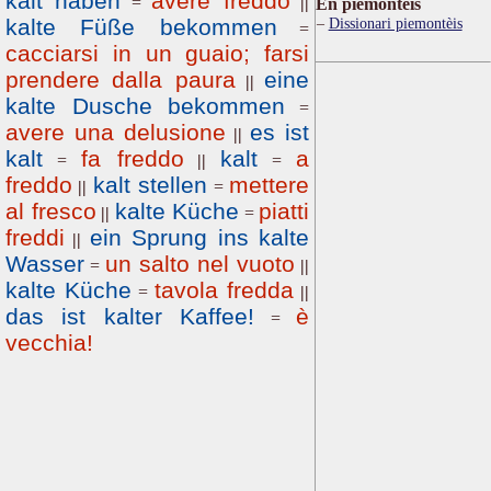
kalt haben
avere freddo
=
||
Ën piemontèis
kalte Füße bekommen
Dissionari piemontèis
=
cacciarsi in un guaio; farsi
prendere dalla paura
eine
||
kalte Dusche bekommen
=
avere una delusione
es ist
||
kalt
fa freddo
kalt
a
=
||
=
freddo
kalt stellen
mettere
||
=
al fresco
kalte Küche
piatti
||
=
freddi
ein Sprung ins kalte
||
Wasser
un salto nel vuoto
=
||
kalte Küche
tavola fredda
=
||
das ist kalter Kaffee!
è
=
vecchia!