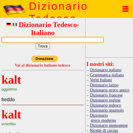
Dizionario
Tedesco
Dizionario Tedesco-
Italiano
Donazione
I nostri siti:
Vai al dizionario italiano-tedesco
Dizionario italiano
Grammatica italiana
kalt
Verbi Italiani
Dizionario latino
aggettivo
Dizionario greco antico
Dizionario francese
freddo
Dizionario inglese
Dizionario tedesco
kalt
Dizionario spagnolo
Dizionario
greco moderno
avverbio
Dizionario piemontese
Ricette di cucina