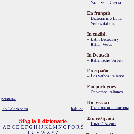
Vacanze in Grecia
En français
Dictionnaire Latin
Verbes italiens
In english
Latin Dictionary
Italian Verbs
In Deutsch
Italienische Verben
En español
Los verbos italianos
Em portugues
Os verbos italianos
permalink
По русски
Итальянские глаголы
<< kalorienarm
kalt >>
Στα ελληνικά
Sfoglia il dizionario
Ιταλικό Λεξικό
A
B
C
D
E
F
G
H
I
J
K
L
M
N
O
P
Q
R
S
T
U
V
W
X
Y
Z