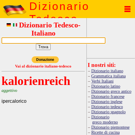
Dizionario
Tedesco
Dizionario Tedesco-
Italiano
Donazione
I nostri siti:
Vai al dizionario italiano-tedesco
Dizionario italiano
Grammatica italiana
kalorienreich
Verbi Italiani
Dizionario latino
aggettivo
Dizionario greco antico
Dizionario francese
ipercalorico
Dizionario inglese
Dizionario tedesco
Dizionario spagnolo
Dizionario
greco moderno
Dizionario piemontese
Ricette di cucina