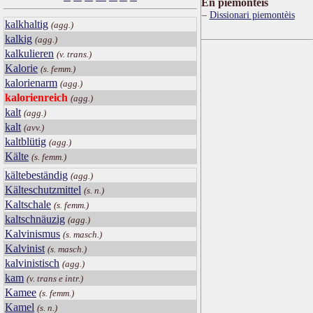
Ën piemontèis
Dissionari piemontèis
kalkhaltig
(agg.)
kalkig
(agg.)
kalkulieren
(v. trans.)
Kalorie
(s. femm.)
kalorienarm
(agg.)
kalorienreich
(agg.)
kalt
(agg.)
kalt
(avv.)
kaltblütig
(agg.)
Kälte
(s. femm.)
kältebeständig
(agg.)
Kälteschutzmittel
(s. n.)
Kaltschale
(s. femm.)
kaltschnäuzig
(agg.)
Kalvinismus
(s. masch.)
Kalvinist
(s. masch.)
kalvinistisch
(agg.)
kam
(v. trans e intr.)
Kamee
(s. femm.)
Kamel
(s. n.)