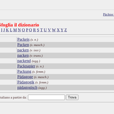
Pächter
Sfoglia il dizionario
I
J
K
L
M
N
O
P
Q
R
S
T
U
V
W
X
Y
Z
Packeis
(s. n.)
Packen
(s. masch.)
packen
(v. intr.)
packen
(v. trans.)
packend
(agg.)
Packpapier
(s. n.)
Packung
(s. femm.)
Pädagoge
(s. masch.)
Pädagogik
(s. femm.)
pädagogisch
(agg.)
taliano a partire da: