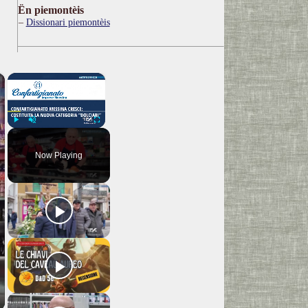
Ën piemontèis
Dissionari piemontèis
×
×
Play
Unmute
Fullscreen
Now Playing