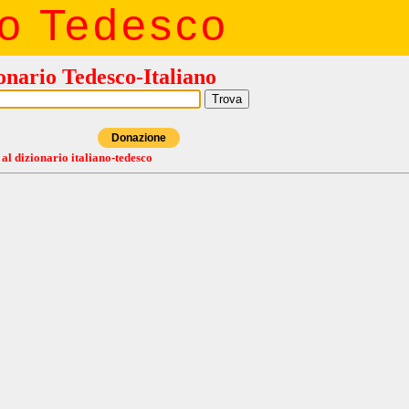
io Tedesco
onario Tedesco-Italiano
Donazione
 al dizionario italiano-tedesco