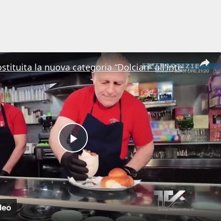
Messina. Costituita la nuova categoria “Dolciari” all’interno di Confartigianato
Play
Video