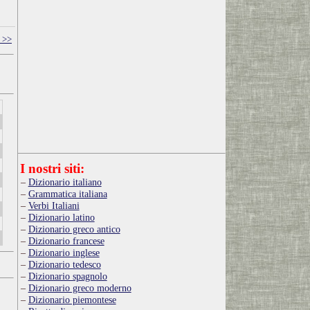
 >>
I nostri siti:
Dizionario italiano
Grammatica italiana
Verbi Italiani
Dizionario latino
Dizionario greco antico
Dizionario francese
Dizionario inglese
Dizionario tedesco
Dizionario spagnolo
Dizionario greco moderno
Dizionario piemontese