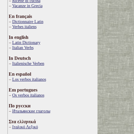
Ricette di cucina
Vacanze in Grecia
En français
Dictionnaire Latin
Verbes italiens
In english
Latin Dictionary
Italian Verbs
In Deutsch
Italienische Verben
En español
Los verbos italianos
Em portugues
Os verbos italianos
По русски
Итальянские глаголы
Στα ελληνικά
Ιταλικό Λεξικό