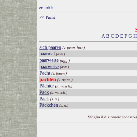
permalink
<< Pacht
A
B
C
D
E
F
G
H
sich paaren
(v. pron. intr.)
paarmal
(avv.)
paarweise
(agg.)
paarweise
(avv.)
Pacht
(s. femm.)
pachten
(v. trans.)
Pächter
(s. masch.)
Pack
(s. masch.)
Pack
(s. n.)
Päckchen
(s. n.)
Sfoglia il dizionario tedesco-i