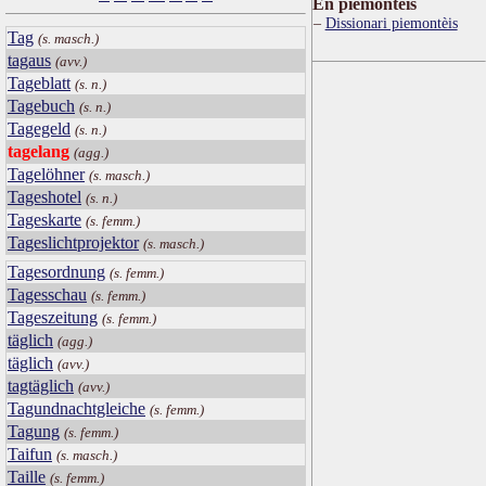
Ën piemontèis
Dissionari piemontèis
Tag
(s. masch.)
tagaus
(avv.)
Tageblatt
(s. n.)
Tagebuch
(s. n.)
Tagegeld
(s. n.)
tagelang
(agg.)
Tagelöhner
(s. masch.)
Tageshotel
(s. n.)
Tageskarte
(s. femm.)
Tageslichtprojektor
(s. masch.)
Tagesordnung
(s. femm.)
Tagesschau
(s. femm.)
Tageszeitung
(s. femm.)
täglich
(agg.)
täglich
(avv.)
tagtäglich
(avv.)
Tagundnachtgleiche
(s. femm.)
Tagung
(s. femm.)
Taifun
(s. masch.)
Taille
(s. femm.)