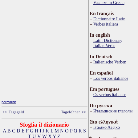
Vacanze in Grecia
En français
Dictionnaire Latin
Verbes italiens
In english
Latin Dictionary
Italian Verbs
In Deutsch
Italienische Verben
En español
Los verbos italianos
Em portugues
Os verbos italianos
permalink
По русски
Итальянские глаголы
<< Tagegeld
Tagelöhner >>
Στα ελληνικά
Sfoglia il dizionario
Ιταλικό Λεξικό
A
B
C
D
E
F
G
H
I
J
K
L
M
N
O
P
Q
R
S
T
U
V
W
X
Y
Z