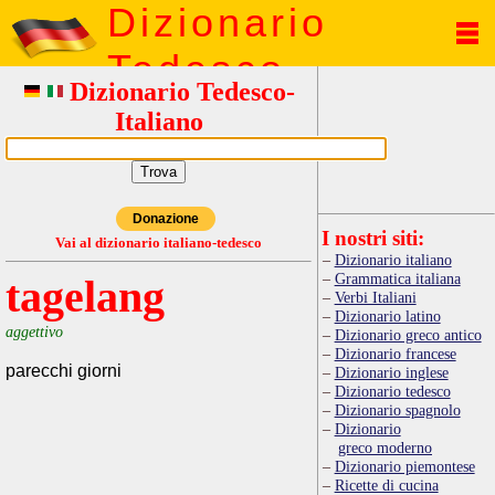
Dizionario
Tedesco
Dizionario Tedesco-
Italiano
Donazione
I nostri siti:
Vai al dizionario italiano-tedesco
Dizionario italiano
Grammatica italiana
tagelang
Verbi Italiani
Dizionario latino
aggettivo
Dizionario greco antico
Dizionario francese
parecchi giorni
Dizionario inglese
Dizionario tedesco
Dizionario spagnolo
Dizionario
greco moderno
Dizionario piemontese
Ricette di cucina