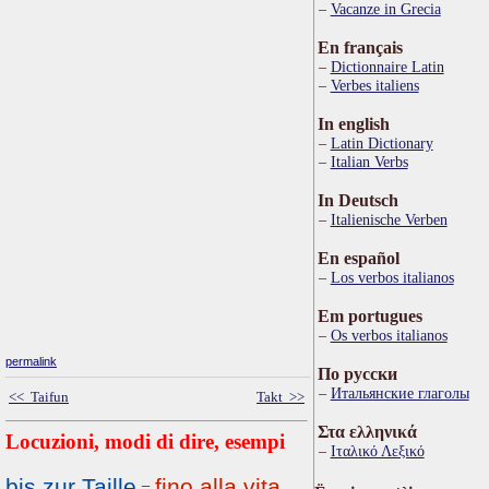
Vacanze in Grecia
En français
Dictionnaire Latin
Verbes italiens
In english
Latin Dictionary
Italian Verbs
In Deutsch
Italienische Verben
En español
Los verbos italianos
Em portugues
Os verbos italianos
permalink
По русски
Итальянские глаголы
<< Taifun
Takt >>
Στα ελληνικά
Locuzioni, modi di dire, esempi
Ιταλικό Λεξικό
bis zur Taille
fino alla vita
=