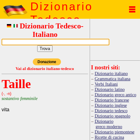
Dizionario
Tedesco
Dizionario Tedesco-
Italiano
Donazione
I nostri siti:
Vai al dizionario italiano-tedesco
Dizionario italiano
Grammatica italiana
Taille
Verbi Italiani
Dizionario latino
(-, -n)
Dizionario greco antico
sostantivo femminile
Dizionario francese
Dizionario inglese
vita
Dizionario tedesco
Dizionario spagnolo
Dizionario
greco moderno
Dizionario piemontese
Ricette di cucina