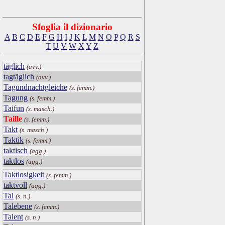
Sfoglia il dizionario
A
B
C
D
E
F
G
H
I
J
K
L
M
N
O
P
Q
R
S
T
U
V
W
X
Y
Z
täglich
(avv.)
tagtäglich
(avv.)
Tagundnachtgleiche
(s. femm.)
Tagung
(s. femm.)
Taifun
(s. masch.)
Taille
(s. femm.)
Takt
(s. masch.)
Taktik
(s. femm.)
taktisch
(agg.)
taktlos
(agg.)
Taktlosigkeit
(s. femm.)
taktvoll
(agg.)
Tal
(s. n.)
Talebene
(s. femm.)
Talent
(s. n.)