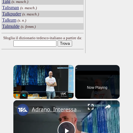
Talg
(s. masch.)
Talisman
(s. masch.)
Talkpuder
(s. masch.)
Talkum
(s. n.)
Talmulde
(s. femm.)
Sfoglia il dizionario tedesco-italiano a partire da:
×
Now Playing
×
Play
Unmute
Fullscreen
Adrano. Interessante incontro al liceo “Verga” con il prof. Fabio Gamberini. Studenti del Linguistic