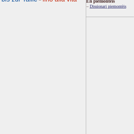
Ën piemontèis
Dissionari piemontèis