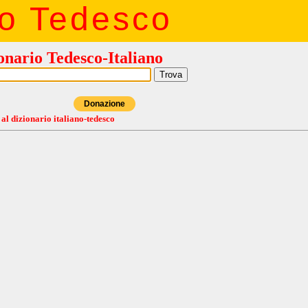
io Tedesco
onario Tedesco-Italiano
Donazione
 al dizionario italiano-tedesco