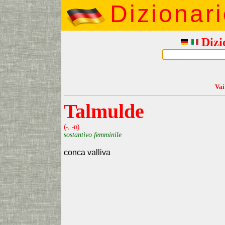
Dizionar
Dizi
Vai
Talmulde
(-, -n)
sostantivo femminile
conca valliva