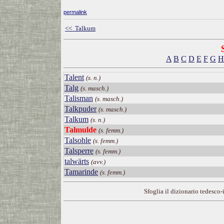
permalink
<< Talkum
A
B
C
D
E
F
G
H
Talent
(s. n.)
Talg
(s. masch.)
Talisman
(s. masch.)
Talkpuder
(s. masch.)
Talkum
(s. n.)
Talmulde
(s. femm.)
Talsohle
(s. femm.)
Talsperre
(s. femm.)
talwärts
(avv.)
Tamarinde
(s. femm.)
Sfoglia il dizionario tedesco-i