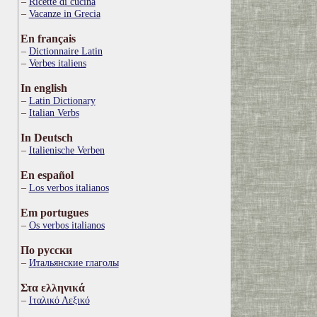
Ricette di cucina
Vacanze in Grecia
En français
Dictionnaire Latin
Verbes italiens
In english
Latin Dictionary
Italian Verbs
In Deutsch
Italienische Verben
En español
Los verbos italianos
Em portugues
Os verbos italianos
По русски
Итальянские глаголы
Στα ελληνικά
Ιταλικό Λεξικό