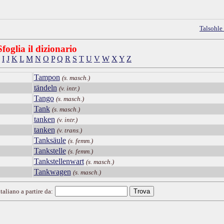
Talsohle
Sfoglia il dizionario
I
J
K
L
M
N
O
P
Q
R
S
T
U
V
W
X
Y
Z
Tampon
(s. masch.)
tändeln
(v. intr.)
Tango
(s. masch.)
Tank
(s. masch.)
tanken
(v. intr.)
tanken
(v. trans.)
Tanksäule
(s. femm.)
Tankstelle
(s. femm.)
Tankstellenwart
(s. masch.)
Tankwagen
(s. masch.)
taliano a partire da: