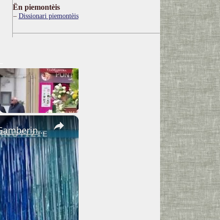
Ën piemontèis
Dissionari piemontèis
×
Adrano. Interessante incontro al liceo “Verga” con il prof. Fabio Gamberini. Studenti del Linguistic