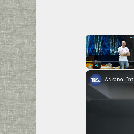
Play
Unmute