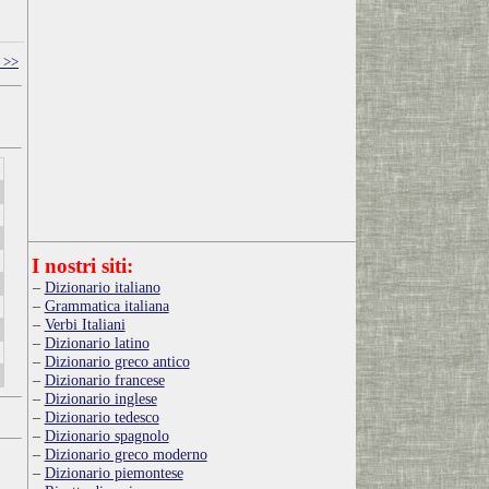
 >>
I nostri siti:
Dizionario italiano
Grammatica italiana
Verbi Italiani
Dizionario latino
Dizionario greco antico
Dizionario francese
Dizionario inglese
Dizionario tedesco
Dizionario spagnolo
Dizionario greco moderno
Dizionario piemontese