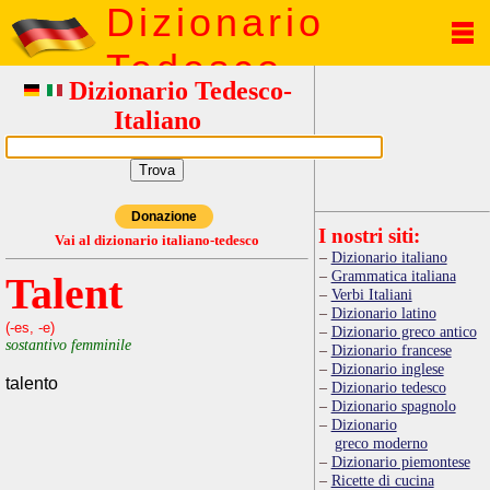
Dizionario
Tedesco
Dizionario Tedesco-
Italiano
Donazione
I nostri siti:
Vai al dizionario italiano-tedesco
Dizionario italiano
Grammatica italiana
Talent
Verbi Italiani
Dizionario latino
(-es, -e)
Dizionario greco antico
sostantivo femminile
Dizionario francese
Dizionario inglese
talento
Dizionario tedesco
Dizionario spagnolo
Dizionario
greco moderno
Dizionario piemontese
Ricette di cucina