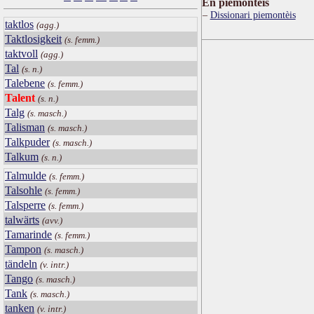
Ën piemontèis
Dissionari piemontèis
taktlos
(agg.)
Taktlosigkeit
(s. femm.)
taktvoll
(agg.)
Tal
(s. n.)
Talebene
(s. femm.)
Talent
(s. n.)
Talg
(s. masch.)
Talisman
(s. masch.)
Talkpuder
(s. masch.)
Talkum
(s. n.)
Talmulde
(s. femm.)
Talsohle
(s. femm.)
Talsperre
(s. femm.)
talwärts
(avv.)
Tamarinde
(s. femm.)
Tampon
(s. masch.)
tändeln
(v. intr.)
Tango
(s. masch.)
Tank
(s. masch.)
tanken
(v. intr.)