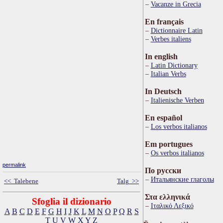
Vacanze in Grecia
En français
Dictionnaire Latin
Verbes italiens
In english
Latin Dictionary
Italian Verbs
In Deutsch
Italienische Verben
En español
Los verbos italianos
Em portugues
Os verbos italianos
permalink
По русски
Итальянские глаголы
<< Talebene
Talg >>
Στα ελληνικά
Sfoglia il dizionario
Ιταλικό Λεξικό
A
B
C
D
E
F
G
H
I
J
K
L
M
N
O
P
Q
R
S
T
U
V
W
X
Y
Z