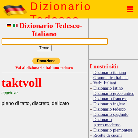
Dizionario
Tedesco
Dizionario Tedesco-
Italiano
Donazione
I nostri siti:
Vai al dizionario italiano-tedesco
Dizionario italiano
Grammatica italiana
taktvoll
Verbi Italiani
Dizionario latino
aggettivo
Dizionario greco antico
Dizionario francese
pieno di tatto, discreto, delicato
Dizionario inglese
Dizionario tedesco
Dizionario spagnolo
Dizionario
greco moderno
Dizionario piemontese
Ricette di cucina