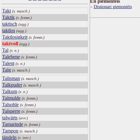
Ën piemontèis
Dissionari piemontèis
Takt
(s. masch.)
Taktik
(s. femm.)
taktisch
(agg.)
taktlos
(agg.)
Taktlosigkeit
(s. femm.)
taktvoll
(agg.)
Tal
(s. n.)
Talebene
(s. femm.)
Talent
(s. n.)
Talg
(s. masch.)
Talisman
(s. masch.)
Talkpuder
(s. masch.)
Talkum
(s. n.)
Talmulde
(s. femm.)
Talsohle
(s. femm.)
Talsperre
(s. femm.)
talwärts
(avv.)
Tamarinde
(s. femm.)
Tampon
(s. masch.)
tändeln
(v. intr.)