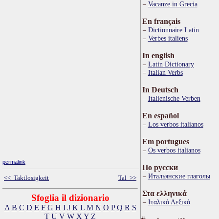
Vacanze in Grecia
En français
Dictionnaire Latin
Verbes italiens
In english
Latin Dictionary
Italian Verbs
In Deutsch
Italienische Verben
En español
Los verbos italianos
Em portugues
Os verbos italianos
permalink
По русски
Итальянские глаголы
<< Taktlosigkeit
Tal >>
Στα ελληνικά
Sfoglia il dizionario
Ιταλικό Λεξικό
A
B
C
D
E
F
G
H
I
J
K
L
M
N
O
P
Q
R
S
T
U
V
W
X
Y
Z